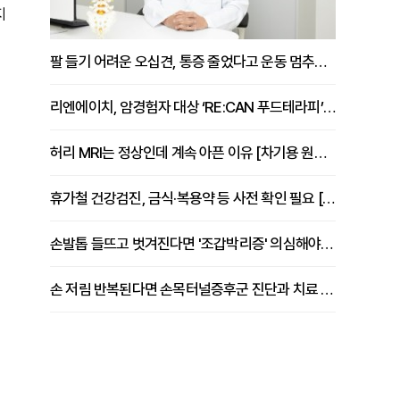
지
팔 들기 어려운 오십견, 통증 줄었다고 운동 멈추면 안 되는 이유 [이병욱 원장 칼럼]
리엔에이치, 암경험자 대상 ‘RE:CAN 푸드테라피’ 운영
허리 MRI는 정상인데 계속 아픈 이유 [차기용 원장 칼럼]
휴가철 건강검진, 금식·복용약 등 사전 확인 필요 [정도감 원장 칼럼]
손발톱 들뜨고 벗겨진다면 '조갑박리증' 의심해야 [김철윤 원장 칼럼]
손 저림 반복된다면 손목터널증후군 진단과 치료 시기 살펴야 [김동현 원장 칼럼]