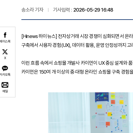
송소라 기자
기사입력 :
2026-05-29 16:48
[Hinews 하이뉴스] 전자상거래 시장 경쟁이 심화되면서 온
페이스북
구축에서 사용자 경험(UX), 데이터 활용, 운영 안정성까지
X
이런 흐름 속에서 쇼핑몰 개발사 카이먼이 UX 중심 설계와 
카이먼은 150여 개 이상의 중·대형 온라인 쇼핑몰 구축 경
카카오톡
메일