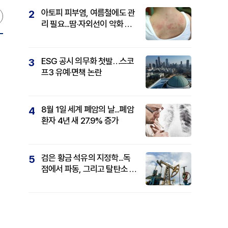
아토피 피부염, 여름철에도 관
2
리 필요...땀·자외선이 악화 요
인
ESG 공시 의무화 첫발…스코
3
프3 유예·면책 논란
8월 1일 세계 폐암의 날...폐암
4
환자 4년 새 27.9% 증가
검은 황금 석유의 지정학...독
5
점에서 파동, 그리고 탈탄소 패
권까지