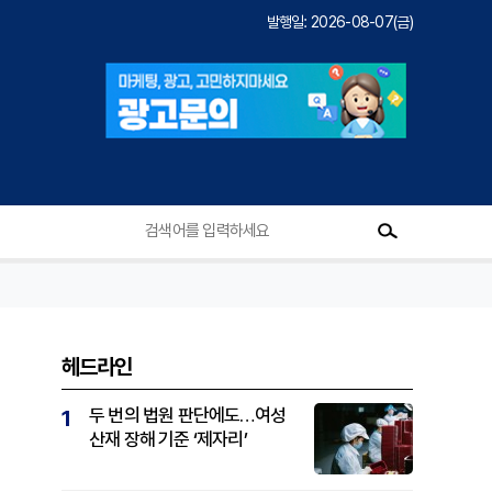
발행일: 2026-08-07(금)
헤드라인
두 번의 법원 판단에도…여성
1
산재 장해 기준 ‘제자리’