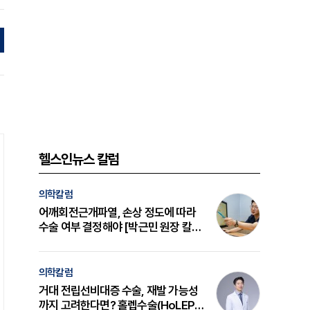
헬스인뉴스 칼럼
의학칼럼
어깨회전근개파열, 손상 정도에 따라
수술 여부 결정해야 [박근민 원장 칼
럼]
의학칼럼
거대 전립선비대증 수술, 재발 가능성
까지 고려한다면? 홀렙수술(HoLEP)