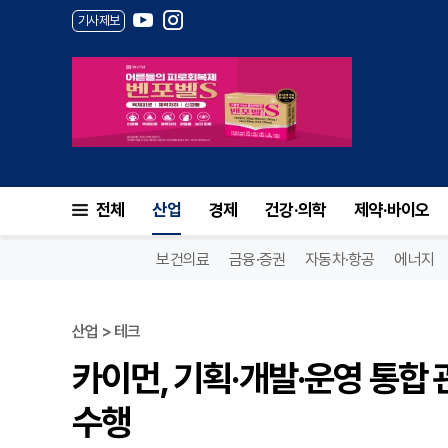
기사제보
전체
산업
경제
건강·의학
제약·바이오
보건의료
금융·증권
자동차·항공
에너지
산업 > 테크
카이먼, 기획·개발·운영 통합
수행