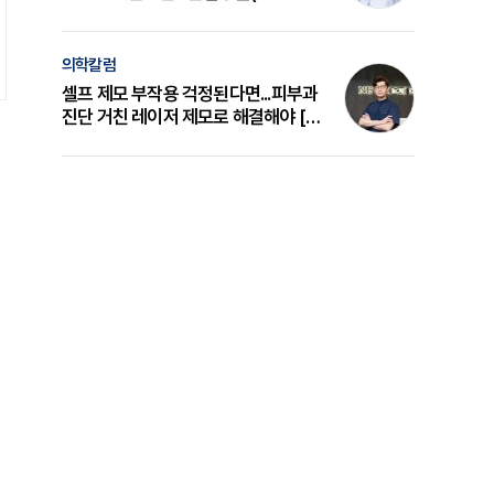
의 원리와 선택 기준 [길건 원장 칼럼]
의학칼럼
셀프 제모 부작용 걱정된다면...피부과
진단 거친 레이저 제모로 해결해야 [변
준석 원장 칼럼]