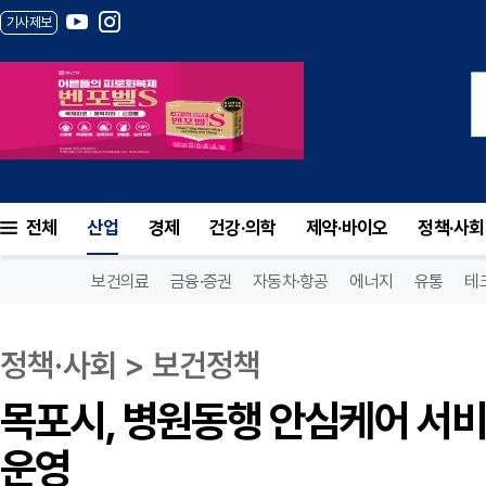
기사제보
목포시, 병원동행 안심케어 서비스 65세 
전체
산업
경제
건강·의학
제약·바이오
정책·사회
보건의료
금융·증권
자동차·항공
에너지
유통
테
정책·사회 > 보건정책
목포시, 병원동행 안심케어 서비
운영