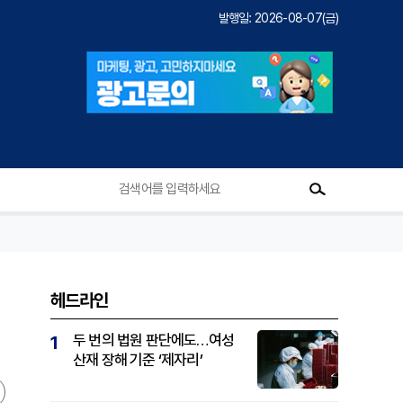
발행일: 2026-08-07(금)
헤드라인
두 번의 법원 판단에도…여성
1
산재 장해 기준 ‘제자리’