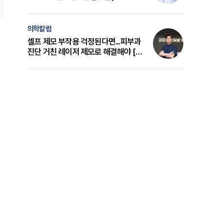
의 원리와 선택 기준 [길건 원장 칼럼]
의학칼럼
셀프 제모 부작용 걱정된다면...피부과
진단 거친 레이저 제모로 해결해야 [변
준석 원장 칼럼]