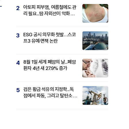
아토피 피부염, 여름철에도 관
2
리 필요...땀·자외선이 악화 요
인
ESG 공시 의무화 첫발…스코
3
프3 유예·면책 논란
8월 1일 세계 폐암의 날...폐암
4
환자 4년 새 27.9% 증가
검은 황금 석유의 지정학...독
5
점에서 파동, 그리고 탈탄소 패
권까지