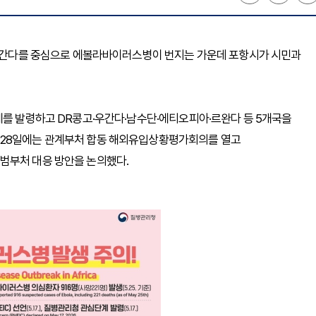
과 우간다를 중심으로 에볼라바이러스병이 번지는 가운데 포항시가 시민과
계를 발령하고 DR콩고·우간다·남수단·에티오피아·르완다 등 5개국을
 28일에는 관계부처 합동 해외유입상황평가회의를 열고
범부처 대응 방안을 논의했다.