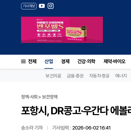
기사제보
포항시, DR콩고·우간다 에볼라
전체
산업
경제
건강·의학
제약·바이오
보건의료
금융·증권
자동차·항공
에너지
정책·사회 > 보건정책
포항시, DR콩고·우간다 에볼
송소라 기자
기사입력 :
2026-06-02 16:41