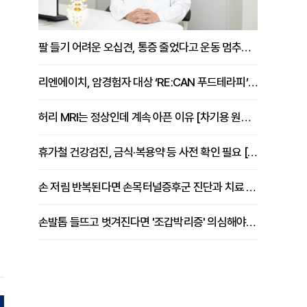
팔 들기 어려운 오십견, 통증 줄었다고 운동 멈추면 안 되는 이유 [이병욱 원장 칼럼]
리엔에이치, 암경험자 대상 ‘RE:CAN 푸드테라피’ 운영
허리 MRI는 정상인데 계속 아픈 이유 [차기용 원장 칼럼]
휴가철 건강검진, 금식·복용약 등 사전 확인 필요 [정도감 원장 칼럼]
손 저림 반복된다면 손목터널증후군 진단과 치료 시기 살펴야 [김동현 원장 칼럼]
손발톱 들뜨고 벗겨진다면 '조갑박리증' 의심해야 [김철윤 원장 칼럼]