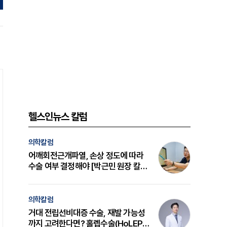
헬스인뉴스 칼럼
의학칼럼
어깨회전근개파열, 손상 정도에 따라
수술 여부 결정해야 [박근민 원장 칼
럼]
의학칼럼
거대 전립선비대증 수술, 재발 가능성
까지 고려한다면? 홀렙수술(HoLEP)