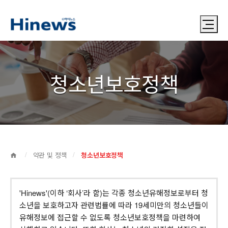
상
주요메뉴
단
본
영
문
역
청소년보호정책
영
역
페
HOME
약관 및 정책
청소년보호정책
이
지
'Hinews'(이하 ‘회사’라 함)는 각종 청소년유해정보로부터 청
경
소년을 보호하고자 관련법률에 따라 19세미만의 청소년들이
로
유해정보에 접근할 수 없도록 청소년보호정책을 마련하여