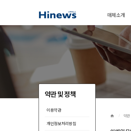
상
주요메뉴
매체소개
단
본
영
문
역
영
역
약관 및 정책
이용약관
페
HOME
약관
개인정보처리방침
이