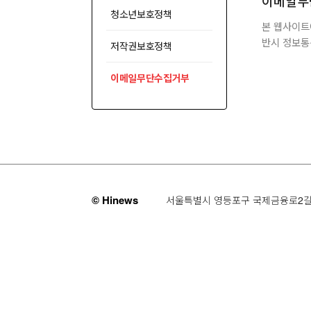
이메일무
지
청소년보호정책
본 웹사이트
경
반시 정보통
저작권보호정책
로
이메일무단수집거부
하
© Hinews
서울특별시 영등포구 국제금융로2길 
단
영
역