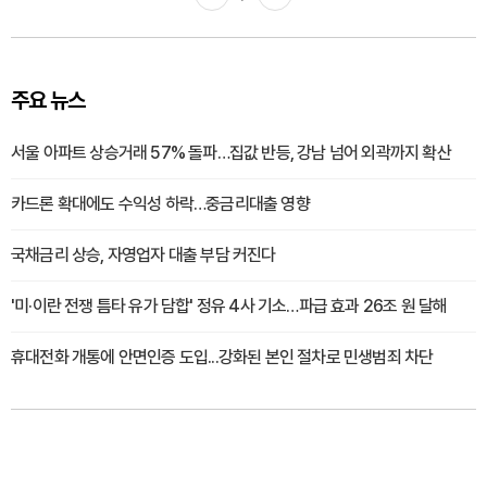
주요 뉴스
서울 아파트 상승거래 57% 돌파…집값 반등, 강남 넘어 외곽까지 확산
카드론 확대에도 수익성 하락…중금리대출 영향
국채금리 상승, 자영업자 대출 부담 커진다
'미·이란 전쟁 틈타 유가 담합' 정유 4사 기소…파급 효과 26조 원 달해
휴대전화 개통에 안면인증 도입...강화된 본인 절차로 민생범죄 차단