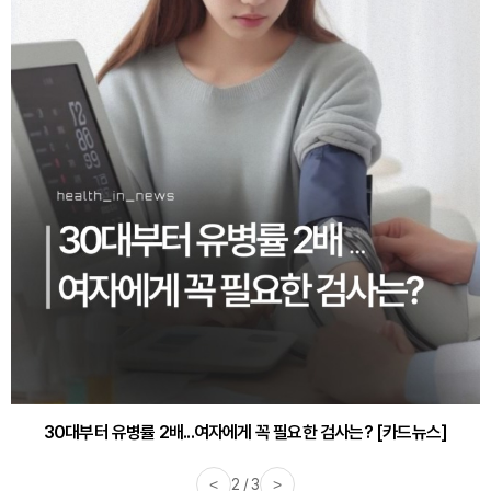
30대부터 유병률 2배...여자에게 꼭 필요한 검사는? [카드뉴스]
감기·독감 예방하고 면역력 높이는 4가지 영양제 [카드뉴스]
<
2 / 3
>