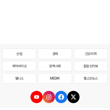
산업
경제
건강·의학
제약·바이오
정책·사회
칼럼·인터뷰
웰니스
MEDI·K
헬스인뉴스