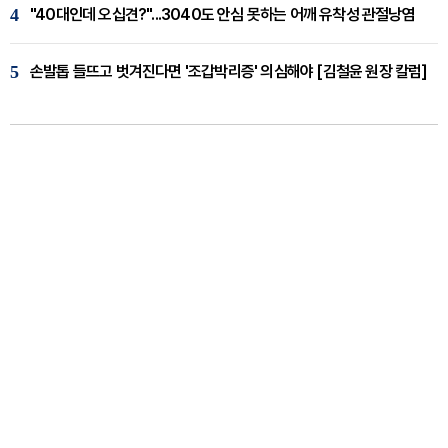
4
"40대인데 오십견?"...3040도 안심 못하는 어깨 유착성 관절낭염
5
손발톱 들뜨고 벗겨진다면 '조갑박리증' 의심해야 [김철윤 원장 칼럼]