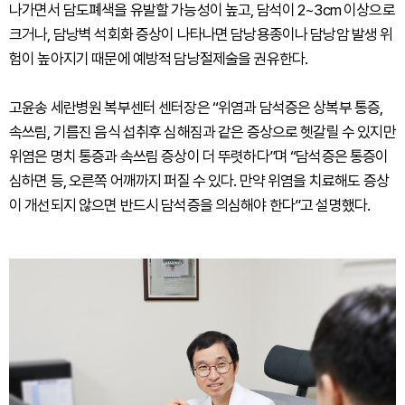
나가면서 담도폐색을 유발할 가능성이 높고, 담석이 2~3cm 이상으로
크거나, 담낭벽 석회화 증상이 나타나면 담낭용종이나 담낭암 발생 위
험이 높아지기 때문에 예방적 담낭절제술을 권유한다.
고윤송 세란병원 복부센터 센터장은 “위염과 담석증은 상복부 통증,
속쓰림, 기름진 음식 섭취후 심해짐과 같은 증상으로 헷갈릴 수 있지만
위염은 명치 통증과 속쓰림 증상이 더 뚜렷하다”며 “담석증은 통증이
심하면 등, 오른쪽 어깨까지 퍼질 수 있다. 만약 위염을 치료해도 증상
이 개선되지 않으면 반드시 담석증을 의심해야 한다”고 설명했다.