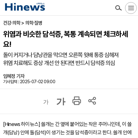
건강·의학 > 의학·질병
위염과 비슷한 담석증, 복통 계속되면 체크하세
요!
돌이 커지거나 담낭관을 막으면 오른쪽 윗배 통증 심해져
위염 치료해도 증상 개선 안 된다면 반드시 담석증 의심
임혜정 기자
기사입력 : 2025-07-02 09:00
가
가
[Hinews 하이뉴스] 쓸개는 간 옆에 붙어있는 작은 주머니인데, 이 쓸
개(담낭) 안에 돌(담석)이 생기는 것을 담석증이라고 한다. 쓸개 안에