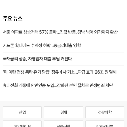
주요 뉴스
서울 아파트 상승거래 57% 돌파…집값 반등, 강남 넘어 외곽까지 확산
카드론 확대에도 수익성 하락…중금리대출 영향
국채금리 상승, 자영업자 대출 부담 커진다
'미·이란 전쟁 틈타 유가 담합' 정유 4사 기소…파급 효과 26조 원 달해
휴대전화 개통에 안면인증 도입...강화된 본인 절차로 민생범죄 차단
산업
경제
건강·의학
제약·바이오
정책·사회
칼럼·인터뷰