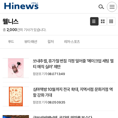
웰니스
총
2,000
건의 기사가 있습니다.
푸드
뷰티·패션
컬처
레저·스포츠
쏘내추럴, 휴가철 번짐 걱정 덜어줄 '메이크업 세팅 멀
티 매직 실러' 제안
함경호 기자
08.07 13:49
심야책방 10월까지 전국 확대, 지역서점 문화거점 역
할 강화 기대
함경호 기자
08.05 09:35
금보성비엔날레, 공간의 의미를 부수다