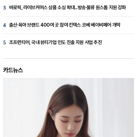
3
바로픽, 라이브커머스 상품 소싱 확대...방송·물류 원스톱 지원 강화
4
출산·육아 브랜드 400여 곳 참여 킨텍스 코베 베이비페어 개막
5
조프런티어, 국내 뷰티기업 인도 진출 지원 사업 추진
카드뉴스