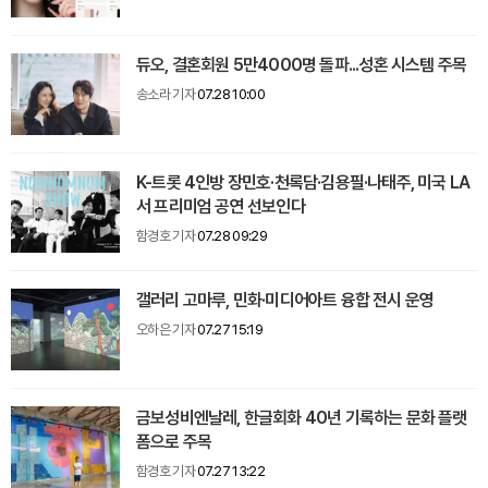
듀오, 결혼회원 5만4000명 돌파...성혼 시스템 주목
송소라 기자
07.28 10:00
K-트롯 4인방 장민호·천록담·김용필·나태주, 미국 LA
서 프리미엄 공연 선보인다
함경호 기자
07.28 09:29
갤러리 고마루, 민화·미디어아트 융합 전시 운영
오하은 기자
07.27 15:19
금보성비엔날레, 한글회화 40년 기록하는 문화 플랫
폼으로 주목
함경호 기자
07.27 13:22