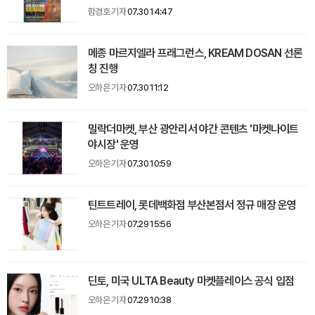
함경호 기자
07.30 14:47
메종 마르지엘라 프래그런스, KREAM DOSAN 선론
칭 진행
오하은 기자
07.30 11:12
밀락더마켓, 부산 광안리서 야간 콘텐츠 '마켓나이트
야시장' 운영
오하은 기자
07.30 10:59
틴트트레이, 롯데백화점 부산본점서 정규 매장 운영
오하은 기자
07.29 15:56
딘토, 미국 ULTA Beauty 마켓플레이스 공식 입점
오하은 기자
07.29 10:38