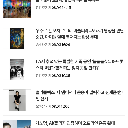
함경호 기자
08.04 14:45
우주로 간 모차르트의 '마술피리'...모래가 영상을 만난
순간, 아이들 앞에 펼쳐지는 환상 무대
송소라 기자
08.03 16:26
LA서 추석 맞는 특별한 가족 공연 ‘놈놈놈쇼’... K-트롯
스타 4인과 함께하는 잊지 못할 한가위
함경호 기자
08.03 10:35
올라플렉스, 새 앰버서더 윤승아 발탁하고 신제품 캠페
인 전개
오하은 기자
08.01 12:00
레노덤, AK플라자 입점하며 오프라인 유통 확대