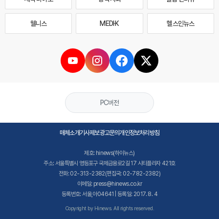
웰니스
MEDI·K
헬스인뉴스
PC버전
매체소개
기사제보
광고문의
개인정보처리방침
제호: hinews(하이뉴스)
주소: 서울특별시 영등포구 국제금융로2길 17 시티플라자 421호
전화: 02-313-2382(편집국: 02-782-2382)
이메일: press@hinews.co.kr
등록번호: 서울,아04641 | 등록일: 2017. 8. 4
Copyright by Hinews. All rights reserved.