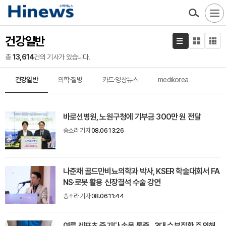
건강일반
총
13,614
건의 기사가 있습니다.
건강일반
의학·질병
카드·영상뉴스
medikorea
바로선병원, 노원구청에 기부금 300만 원 전달
송소라 기자
08.06 13:26
나준채 골드만비뇨의학과 박사, KSER 학술대회서 FA
NS·로봇 활용 신장결석 수술 강연
송소라 기자
08.06 11:44
여름 레포츠 즐기다 손목 통증...3대 수부질환 주의해