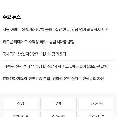
주요 뉴스
서울 아파트 상승거래 57% 돌파…집값 반등, 강남 넘어 외곽까지 확산
카드론 확대에도 수익성 하락…중금리대출 영향
국채금리 상승, 자영업자 대출 부담 커진다
'미·이란 전쟁 틈타 유가 담합' 정유 4사 기소…파급 효과 26조 원 달해
휴대전화 개통에 안면인증 도입...강화된 본인 절차로 민생범죄 차단
산업
경제
건강·의학
제약·바이오
정책·사회
칼럼·인터뷰