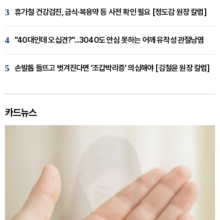
3
휴가철 건강검진, 금식·복용약 등 사전 확인 필요 [정도감 원장 칼럼]
4
"40대인데 오십견?"...3040도 안심 못하는 어깨 유착성 관절낭염
5
손발톱 들뜨고 벗겨진다면 '조갑박리증' 의심해야 [김철윤 원장 칼럼]
카드뉴스