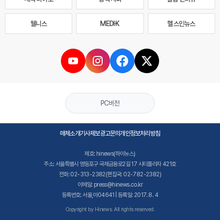
웰니스
MEDI·K
헬스인뉴스
PC버전
매체소개
기사제보
광고문의
개인정보처리방침
제호: hinews(하이뉴스)
주소: 서울특별시 영등포구 국제금융로2길 17 시티플라자 421호
전화: 02-313-2382(편집국: 02-782-2382)
이메일: press@hinews.co.kr
등록번호: 서울,아04641 | 등록일: 2017. 8. 4
Copyright by Hinews. All rights reserved.