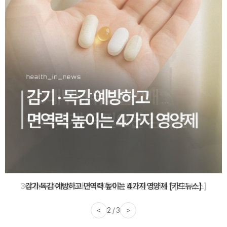
감기·독감 예방하고 면역력 높이는 4가지 영양제 [카드뉴스]
<
3 / 3
>