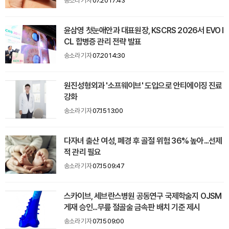
송소라 기자
07.20 17:43
윤삼영 첫눈애안과 대표원장, KSCRS 2026서 EVO I
CL 합병증 관리 전략 발표
송소라 기자
07.20 14:30
원진성형외과 '소프웨이브' 도입으로 안티에이징 진료
강화
송소라 기자
07.15 13:00
다자녀 출산 여성, 폐경 후 골절 위험 36% 높아...선제
적 관리 필요
송소라 기자
07.15 09:47
스카이브, 세브란스병원 공동연구 국제학술지 OJSM
게재 승인...무릎 절골술 금속판 배치 기준 제시
송소라 기자
07.15 09:00