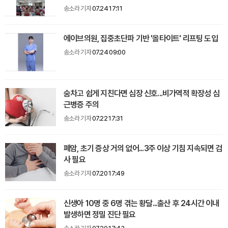
송소라 기자
07.24 17:11
에이브의원, 집중초단파 기반 '올타이트' 리프팅 도입
송소라 기자
07.24 09:00
숨차고 쉽게 지친다면 심장 신호...비가역적 확장성 심
근병증 주의
송소라 기자
07.22 17:31
폐암, 초기 증상 거의 없어...3주 이상 기침 지속되면 검
사 필요
송소라 기자
07.20 17:49
신생아 10명 중 6명 겪는 황달...출산 후 24시간 이내
발생하면 정밀 진단 필요