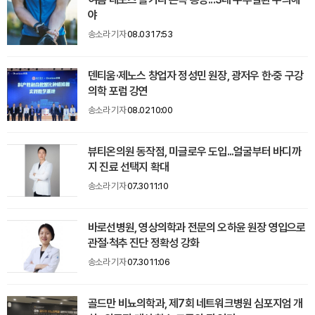
야
송소라 기자
08.03 17:53
덴티움·제노스 창업자 정성민 원장, 광저우 한·중 구강
의학 포럼 강연
송소라 기자
08.02 10:00
뷰티온의원 동작점, 미글로우 도입...얼굴부터 바디까
지 진료 선택지 확대
송소라 기자
07.30 11:10
바로선병원, 영상의학과 전문의 오하윤 원장 영입으로
관절·척추 진단 정확성 강화
송소라 기자
07.30 11:06
골드만 비뇨의학과, 제7회 네트워크병원 심포지엄 개