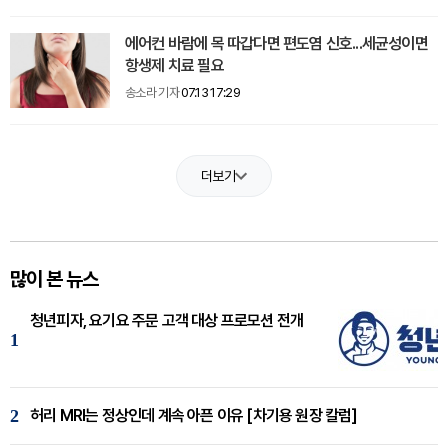
에어컨 바람에 목 따갑다면 편도염 신호...세균성이면
항생제 치료 필요
송소라 기자
07.13 17:29
더보기
많이 본 뉴스
청년피자, 요기요 주문 고객 대상 프로모션 전개
1
2
허리 MRI는 정상인데 계속 아픈 이유 [차기용 원장 칼럼]