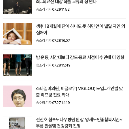
최...의료진 대상 학술 교류의 장 연다
송소라 기자
07.29 11:52
생후 18개월에 단어 하나도 못 하면 언어 발달 지연 의
심해야
송소라 기자
07.28 16:07
밤 운동, 시간대보다 강도·종료 시점이 수면에 더 영향
송소라 기자
07.28 15:49
스타일미의원, 미글로우(MIGLOU) 도입...개인별 맞
춤 리프팅 진료 확대
송소라 기자
07.27 14:19
전진호 참포도나무병원 원장, 양재노인종합복지관서
무릎 관절염 건강강좌 진행