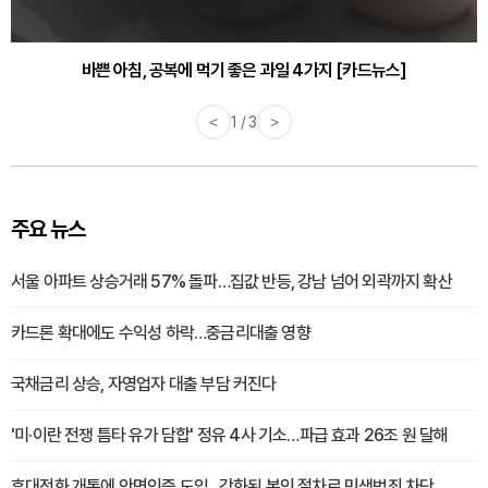
30대부터 유병률 2배...여자에게 꼭 필요한 검사는? [카드뉴스]
바쁜 아침, 공복에 먹기 좋은 과일 4가지 [카드뉴스]
<
1 / 3
>
주요 뉴스
서울 아파트 상승거래 57% 돌파…집값 반등, 강남 넘어 외곽까지 확산
카드론 확대에도 수익성 하락…중금리대출 영향
국채금리 상승, 자영업자 대출 부담 커진다
'미·이란 전쟁 틈타 유가 담합' 정유 4사 기소…파급 효과 26조 원 달해
휴대전화 개통에 안면인증 도입...강화된 본인 절차로 민생범죄 차단