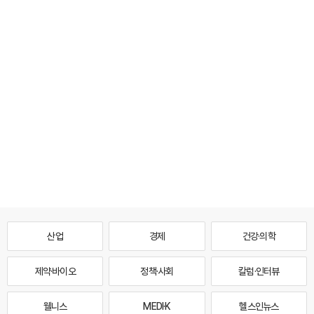
산업
경제
건강·의학
제약·바이오
정책·사회
칼럼·인터뷰
웰니스
MEDI·K
헬스인뉴스