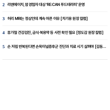
2
리엔에이치, 암경험자 대상 ‘RE:CAN 푸드테라피’ 운영
3
허리 MRI는 정상인데 계속 아픈 이유 [차기용 원장 칼럼]
4
휴가철 건강검진, 금식·복용약 등 사전 확인 필요 [정도감 원장 칼럼]
5
손 저림 반복된다면 손목터널증후군 진단과 치료 시기 살펴야 [김동현 원장 칼럼]