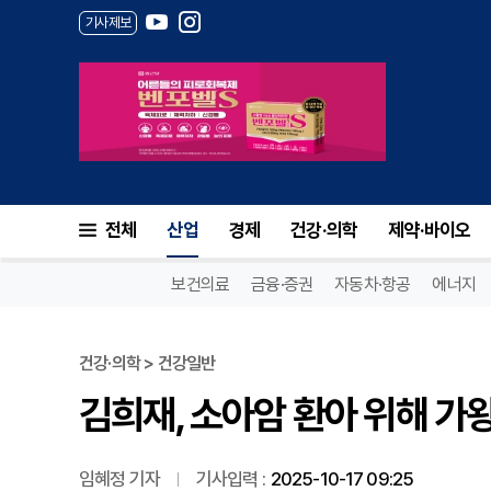
기사제보
김희재, 소아암 환아 위해 가왕
전체
산업
경제
건강·의학
제약·바이오
보건의료
금융·증권
자동차·항공
에너지
건강·의학 > 건강일반
김희재, 소아암 환아 위해 가
임혜정 기자
기사입력 :
2025-10-17 09:25