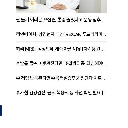
팔 들기 어려운 오십견, 통증 줄었다고 운동 멈추면 안 되는 이유 [이병욱 원장 칼럼]
리엔에이치, 암경험자 대상 ‘RE:CAN 푸드테라피’ 운영
허리 MRI는 정상인데 계속 아픈 이유 [차기용 원장 칼럼]
손발톱 들뜨고 벗겨진다면 '조갑박리증' 의심해야 [김철윤 원장 칼럼]
손 저림 반복된다면 손목터널증후군 진단과 치료 시기 살펴야 [김동현 원장 칼럼]
휴가철 건강검진, 금식·복용약 등 사전 확인 필요 [정도감 원장 칼럼]