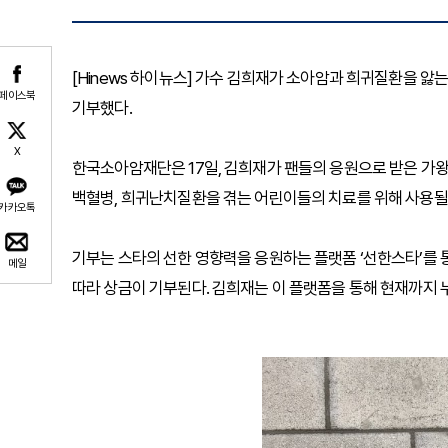
[Hinews 하이뉴스] 가수 김희재가 소아암과 희귀질환을 앓
페이스북
기부했다.
X
한국소아암재단은 17일, 김희재가 팬들의 응원으로 받은 가왕전
백혈병, 희귀난치질환을 겪는 어린이들의 치료를 위해 사용될
카카오톡
기부는 스타의 선한 영향력을 응원하는 플랫폼 ‘선한스타’를 통
메일
따라 상금이 기부된다. 김희재는 이 플랫폼을 통해 현재까지 누