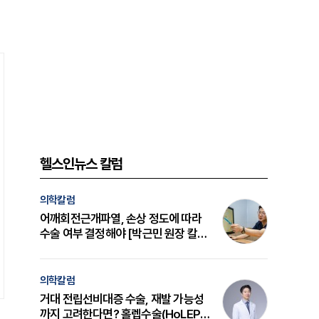
헬스인뉴스 칼럼
의학칼럼
어깨회전근개파열, 손상 정도에 따라
수술 여부 결정해야 [박근민 원장 칼
럼]
의학칼럼
거대 전립선비대증 수술, 재발 가능성
까지 고려한다면? 홀렙수술(HoLEP)