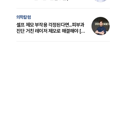
의 원리와 선택 기준 [길건 원장 칼럼]
의학칼럼
셀프 제모 부작용 걱정된다면...피부과
진단 거친 레이저 제모로 해결해야 [변
준석 원장 칼럼]