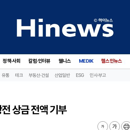
전 상금 전액 기부
정책·사회
칼럼·인터뷰
웰니스
MEDIK
헬스인뉴스
유통
테크
부동산·건설
산업일반
ESG
인사·부고
왕전 상금 전액 기부