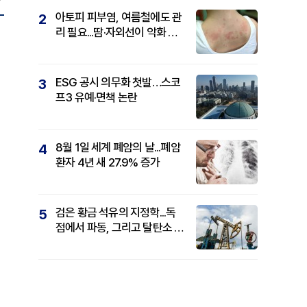
아토피 피부염, 여름철에도 관
2
리 필요...땀·자외선이 악화 요
인
ESG 공시 의무화 첫발…스코
3
프3 유예·면책 논란
8월 1일 세계 폐암의 날...폐암
4
환자 4년 새 27.9% 증가
검은 황금 석유의 지정학...독
5
점에서 파동, 그리고 탈탄소 패
권까지