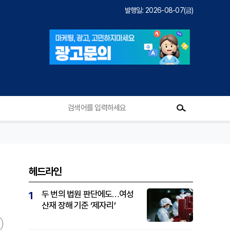
발행일: 2026-08-07(금)
헤드라인
두 번의 법원 판단에도…여성
1
산재 장해 기준 ‘제자리’