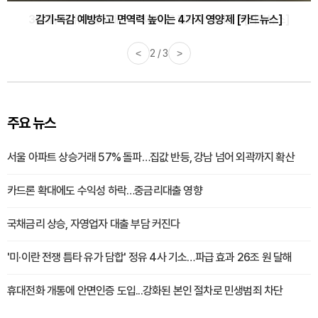
감기·독감 예방하고 면역력 높이는 4가지 영양제 [카드뉴스]
<
3 / 3
>
주요 뉴스
서울 아파트 상승거래 57% 돌파…집값 반등, 강남 넘어 외곽까지 확산
카드론 확대에도 수익성 하락…중금리대출 영향
국채금리 상승, 자영업자 대출 부담 커진다
'미·이란 전쟁 틈타 유가 담합' 정유 4사 기소…파급 효과 26조 원 달해
휴대전화 개통에 안면인증 도입...강화된 본인 절차로 민생범죄 차단