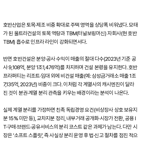
호반산업은 토목·제조 비중 확대로 주택 영역을 상당폭 비워냈다. 모태
가 된 울트라건설의 토목 역량과 TBM(터널보링머신) 자회사(현 호반
TBM) 흡수로 인프라 라인이 강화되면서다.
반면 호반건설은 분양·공사 수익이 매출의 절대 다수(2023년 기준 공
사 9,108억, 분양 1조1,476억)를 차지하며 건설 본령을 유지한다. 호반
프라퍼티는 리조트·임대 외에 비건설 매출(예: 삼성금거래소 매출 1조
7,135억, 2023년) 비중이 크다. 이처럼 각 계열사의 캐시엔진이 달라
진 것이 분권·계열 분리 관측을 키우는 배경이라는 분석이 나온다.
실제 계열 분리를 가정하면 친족 독립경영 요건(비상장사 상호 보유지
분 15% 미만 등), 교차지분 정리, 내부거래 공개화·시장가 전환, 공용 I
T·구매·브랜드·공유서비스의 분리 코스트 같은 과제가 남는다. 다만 시
장은 ‘소프트 스플릿’, 즉 사실상 분리 운영 후 법·신고 절차를 점진 적으