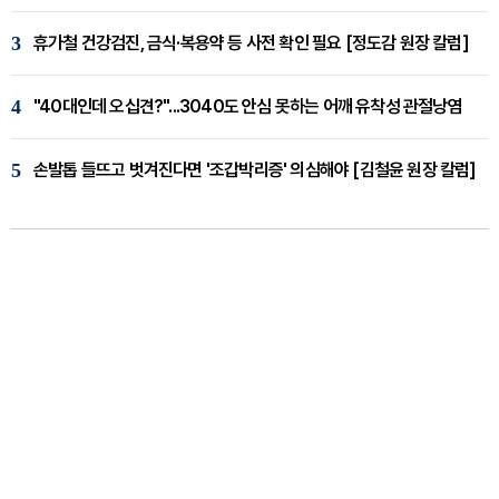
3
휴가철 건강검진, 금식·복용약 등 사전 확인 필요 [정도감 원장 칼럼]
4
"40대인데 오십견?"...3040도 안심 못하는 어깨 유착성 관절낭염
5
손발톱 들뜨고 벗겨진다면 '조갑박리증' 의심해야 [김철윤 원장 칼럼]