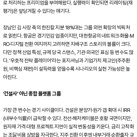
로 처리하는 프리미엄을 부여해왔다. 실행력이 확인되면 리레이팅(재
평가)은 앞당겨질 수 있다는 얘기다.
장남인 김 사장 축의 한진칼 지분 18%대는 그룹 외연 확장의 빅픽처
로 읽힌다. 항공은 경기민감 업종이지만, 대한항공의 네트워크·화물·M
RO·디지털 전환 여지까지 고려하면 지배구조 스토리의 볼륨이 크다.
다만 정책 산업 특성, 규제 당국 스탠스, 기관·외국인 표심 등 변수도 많
다. ‘우호적 전략 플레이어’라는 포지셔닝과 기업가치 제고안(주주환
원, 비핵심 재편)이 설득력을 얻을수록 시나리오의 실현 가능성은 높
아진다.
‘건설사’ 아닌 종합 플랫폼 그룹
가장 큰 변수는 경기 사이클이다. 건설은 분양가·원가 갭 확대 시 IRR
(내부수익률)이 급락할 수 있다. 전선·해저케이블은 호황 국면이지만,
원자재 가격·대형 프로젝트 지연이 실적 변동성을 키운다. 금리 고착화
는 조달비용 상방을 자극한다. 지주 전환 이후엔 내부거래·순환출자 규