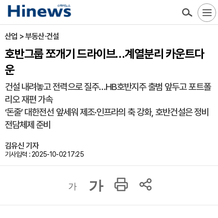
산업 > 부동산·건설
호반그룹 쪼개기 드라이브…계열분리 카운트다
운
건설 내려놓고 전력으로 질주…HB호반지주 출범 앞두고 포트폴
리오 재편 가속
‘돈줄’ 대한전선 앞세워 제조·인프라의 축 강화, 호반건설은 정비
전담체제 준비
김유신 기자
기사입력 : 2025-10-02 17:25
가
가