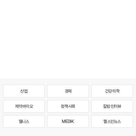
산업
경제
건강·의학
제약·바이오
정책·사회
칼럼·인터뷰
웰니스
MEDI·K
헬스인뉴스