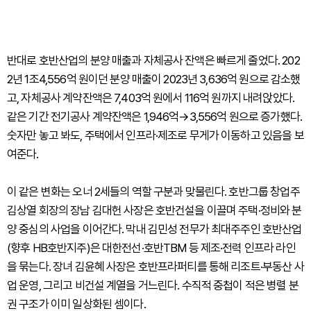
반대로 호반산업의 분양 매출과 자체공사 잔액은 빠르게 줄었다. 202
2년 1조4,556억 원이던 분양 매출이 2023년 3,636억 원으로 감소했
고, 자체공사 계약잔액은 7,403억 원에서 116억 원까지 내려앉았다.
같은 기간 전기공사 계약잔액은 1,946억→3,556억 원으로 증가했다.
숫자만 놓고 봐도, 주택에서 인프라·제조로 무게가 이동하고 있음을 보
여준다.
이 같은 변화는 오너 2세들의 역할 구분과 맞물린다. 호반그룹 창업주
김상열 회장의 장남 김대헌 사장은 호반건설을 이끌며 주택·정비와 분
양 중심의 사업을 이어간다. 막내 김민성 전무가 최대주주인 호반산업
(향후 HB호반지주)은 대한전선·호반TBM 등 제조·전력 인프라 라인
을 묶는다. 장녀 김윤혜 사장은 호반프라퍼티를 통해 리조트·부동산 사
업 운영, 그리고 비건설 계열을 거느린다. 수직적 중첩이 적은 병렬 분
권 구조가 이미 일상화된 셈이다.