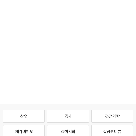
산업
경제
건강·의학
제약·바이오
정책·사회
칼럼·인터뷰