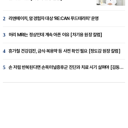
2
리엔에이치, 암경험자 대상 ‘RE:CAN 푸드테라피’ 운영
3
허리 MRI는 정상인데 계속 아픈 이유 [차기용 원장 칼럼]
4
휴가철 건강검진, 금식·복용약 등 사전 확인 필요 [정도감 원장 칼럼]
5
손 저림 반복된다면 손목터널증후군 진단과 치료 시기 살펴야 [김동현 원장 칼럼]