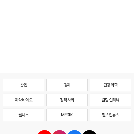
산업
경제
건강·의학
제약·바이오
정책·사회
칼럼·인터뷰
웰니스
MEDI·K
헬스인뉴스