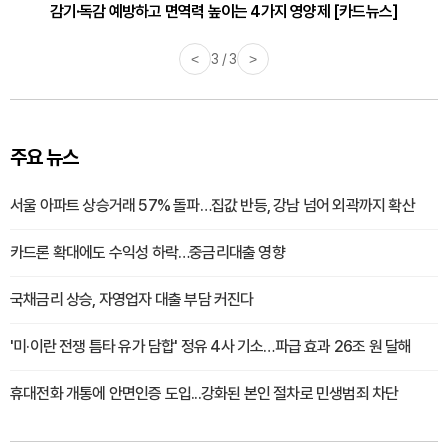
감기·독감 예방하고 면역력 높이는 4가지 영양제 [카드뉴스]
바쁜 아침, 공복에 먹기 좋은 과일 4가지 [카드뉴스]
<
3 / 3
>
주요 뉴스
서울 아파트 상승거래 57% 돌파…집값 반등, 강남 넘어 외곽까지 확산
카드론 확대에도 수익성 하락…중금리대출 영향
국채금리 상승, 자영업자 대출 부담 커진다
'미·이란 전쟁 틈타 유가 담합' 정유 4사 기소…파급 효과 26조 원 달해
휴대전화 개통에 안면인증 도입...강화된 본인 절차로 민생범죄 차단