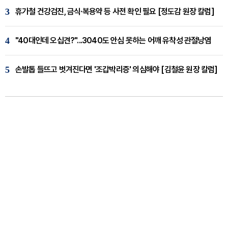
3
휴가철 건강검진, 금식·복용약 등 사전 확인 필요 [정도감 원장 칼럼]
4
"40대인데 오십견?"...3040도 안심 못하는 어깨 유착성 관절낭염
5
손발톱 들뜨고 벗겨진다면 '조갑박리증' 의심해야 [김철윤 원장 칼럼]