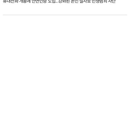
휴대전화 개통에 안면인증 도입...강화된 본인 절차로 민생범죄 차단