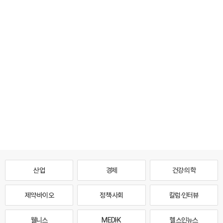
산업
경제
건강·의학
제약·바이오
정책·사회
칼럼·인터뷰
웰니스
MEDI·K
헬스인뉴스