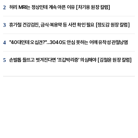
2
허리 MRI는 정상인데 계속 아픈 이유 [차기용 원장 칼럼]
3
휴가철 건강검진, 금식·복용약 등 사전 확인 필요 [정도감 원장 칼럼]
4
"40대인데 오십견?"...3040도 안심 못하는 어깨 유착성 관절낭염
5
손발톱 들뜨고 벗겨진다면 '조갑박리증' 의심해야 [김철윤 원장 칼럼]