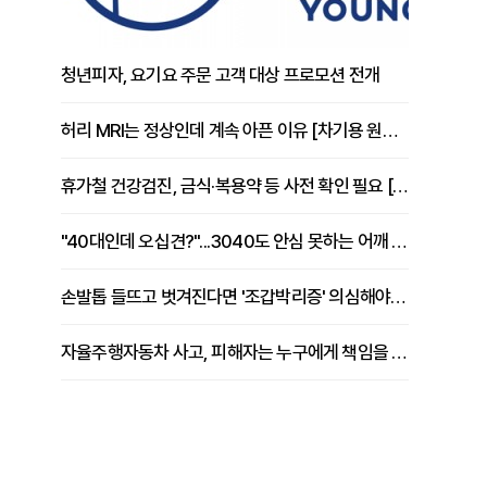
청년피자, 요기요 주문 고객 대상 프로모션 전개
허리 MRI는 정상인데 계속 아픈 이유 [차기용 원장 칼럼]
휴가철 건강검진, 금식·복용약 등 사전 확인 필요 [정도감 원장 칼럼]
"40대인데 오십견?"...3040도 안심 못하는 어깨 유착성 관절낭염
손발톱 들뜨고 벗겨진다면 '조갑박리증' 의심해야 [김철윤 원장 칼럼]
자율주행자동차 사고, 피해자는 누구에게 책임을 물을 수 있을까