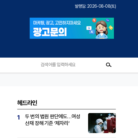
발행일: 2026-08-08(토)
헤드라인
두 번의 법원 판단에도…여성
1
산재 장해 기준 ‘제자리’