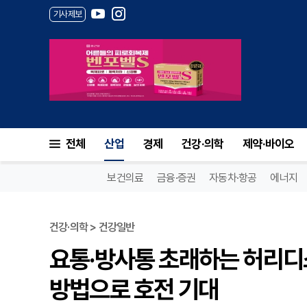
기사제보
전체
산업
경제
건강·의학
제약·바이오
보건의료
금융·증권
자동차·항공
에너지
건강·의학 > 건강일반
요통·방사통 초래하는 허리디
방법으로 호전 기대