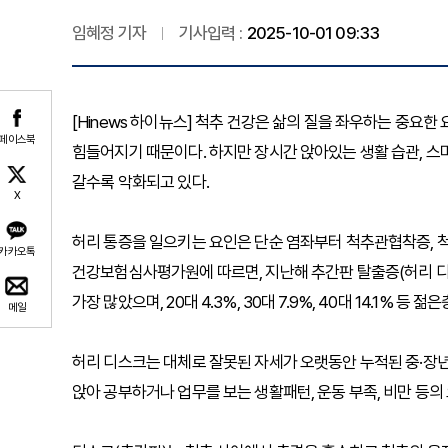
임혜정 기자
기사입력 :
2025-10-01 09:33
[Hinews 하이뉴스] 척추 건강은 삶의 질을 좌우하는 중요한
페이스북
힘들어지기 때문이다. 하지만 장시간 앉아있는 생활 습관, 스마
갈수록 악화되고 있다.
X
허리 통증을 일으키는 요인은 단순 염좌부터 척추관협착증, 
카카오톡
건강보험심사평가원에 따르면, 지난해 추간판 탈출증(허리 디스크)
가장 많았으며, 20대 4.3%, 30대 7.9%, 40대 14.1% 등 
메일
허리 디스크는 대체로 잘못된 자세가 오랫동안 누적된 중·장년
앉아 공부하거나 업무를 보는 생활패턴, 운동 부족, 비만 등