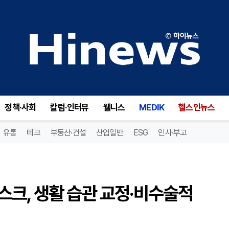
요통·방사통 초래하는 허리디스크, 생활 습관 교정·비수술적 방법으로 호전 기대
정책·사회
칼럼·인터뷰
웰니스
MEDIK
헬스인뉴스
유통
테크
부동산·건설
산업일반
ESG
인사·부고
스크, 생활 습관 교정·비수술적