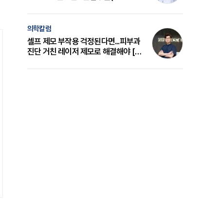
의 원리와 선택 기준 [길건 원장 칼럼]
의학칼럼
셀프 제모 부작용 걱정된다면...피부과
진단 거친 레이저 제모로 해결해야 [변
준석 원장 칼럼]