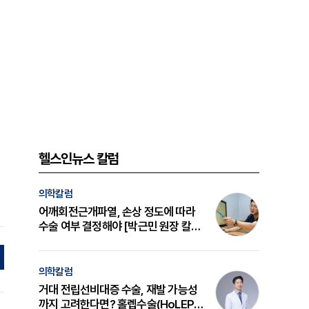
헬스인뉴스 칼럼
의학칼럼
어깨회전근개파열, 손상 정도에 따라
수술 여부 결정해야 [박근민 원장 칼
럼]
의학칼럼
거대 전립선비대증 수술, 재발 가능성
까지 고려한다면? 홀렙수술(HoLEP)