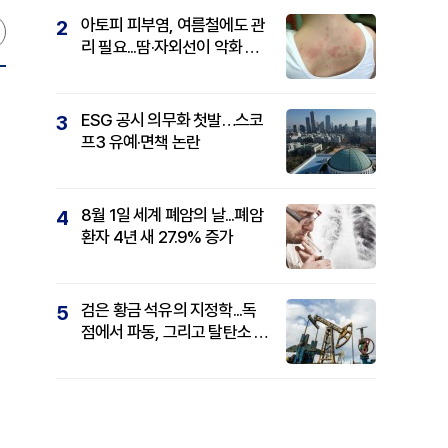
아토피 피부염, 여름철에도 관
2
리 필요...땀·자외선이 악화 요
인
ESG 공시 의무화 첫발…스코
3
프3 유예·면책 논란
8월 1일 세계 폐암의 날...폐암
4
환자 4년 새 27.9% 증가
검은 황금 석유의 지정학...독
5
점에서 파동, 그리고 탈탄소 패
권까지