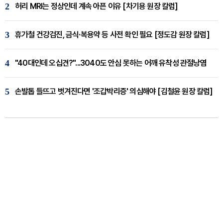
2
허리 MRI는 정상인데 계속 아픈 이유 [차기용 원장 칼럼]
3
휴가철 건강검진, 금식·복용약 등 사전 확인 필요 [정도감 원장 칼럼]
4
"40대인데 오십견?"...3040도 안심 못하는 어깨 유착성 관절낭염
5
손발톱 들뜨고 벗겨진다면 '조갑박리증' 의심해야 [김철윤 원장 칼럼]