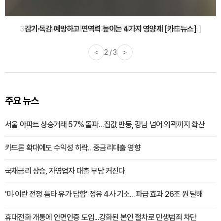
감기·독감 예방하고 면역력 높이는 4가지 영양제 [카드뉴스]
<
3 / 3
>
주요 뉴스
서울 아파트 상승거래 57% 돌파…집값 반등, 강남 넘어 외곽까지 확산
카드론 확대에도 수익성 하락…중금리대출 영향
국채금리 상승, 자영업자 대출 부담 커진다
'미·이란 전쟁 틈타 유가 담합' 정유 4사 기소…파급 효과 26조 원 달해
휴대전화 개통에 안면인증 도입...강화된 본인 절차로 민생범죄 차단