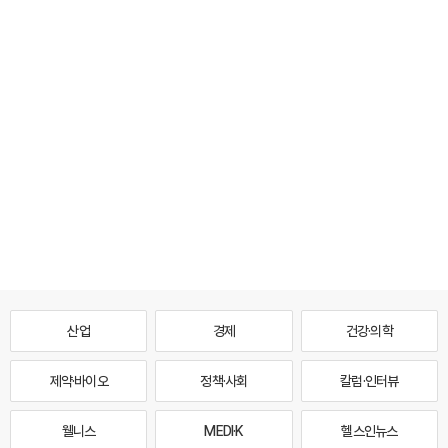
산업
경제
건강·의학
제약·바이오
정책·사회
칼럼·인터뷰
웰니스
MEDI·K
헬스인뉴스