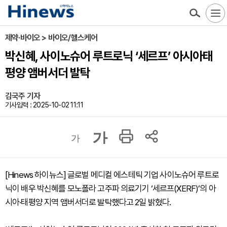
제약·바이오 > 바이오/헬스케어
박신혜, 사이노슈어 루트로닉 ‘세르프’ 아시아태
평양 앰버서더 발탁
김국주 기자
기사입력 : 2025-10-02 11:11
가
가
[Hinews 하이뉴스] 글로벌 메디컬 에스테틱 기업 사이노슈어 루트로
닉이 배우 박신혜를 모노폴라 고주파 의료기기 ‘세르프(XERF)’의 아
시아·태평양 지역 앰버서더로 발탁했다고 2일 밝혔다.