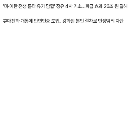
'미·이란 전쟁 틈타 유가 담합' 정유 4사 기소…파급 효과 26조 원 달해
휴대전화 개통에 안면인증 도입...강화된 본인 절차로 민생범죄 차단