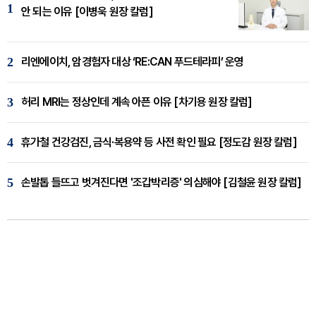
1
안 되는 이유 [이병욱 원장 칼럼]
2
리엔에이치, 암경험자 대상 ‘RE:CAN 푸드테라피’ 운영
3
허리 MRI는 정상인데 계속 아픈 이유 [차기용 원장 칼럼]
4
휴가철 건강검진, 금식·복용약 등 사전 확인 필요 [정도감 원장 칼럼]
5
손발톱 들뜨고 벗겨진다면 '조갑박리증' 의심해야 [김철윤 원장 칼럼]