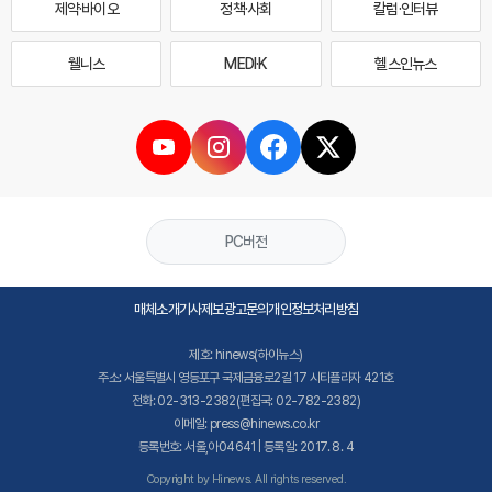
제약·바이오
정책·사회
칼럼·인터뷰
웰니스
MEDI·K
헬스인뉴스
PC버전
매체소개
기사제보
광고문의
개인정보처리방침
제호: hinews(하이뉴스)
주소: 서울특별시 영등포구 국제금융로2길 17 시티플라자 421호
전화: 02-313-2382(편집국: 02-782-2382)
이메일: press@hinews.co.kr
등록번호: 서울,아04641 | 등록일: 2017. 8. 4
Copyright by Hinews. All rights reserved.