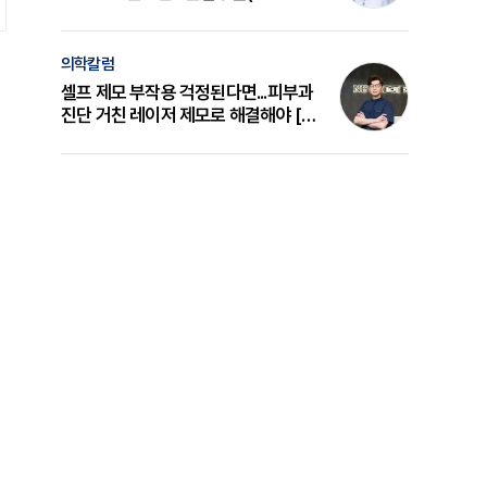
의 원리와 선택 기준 [길건 원장 칼럼]
의학칼럼
셀프 제모 부작용 걱정된다면...피부과
진단 거친 레이저 제모로 해결해야 [변
준석 원장 칼럼]