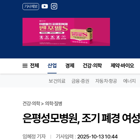
기사제보
은평성모병원, 조기 폐경 여성
전체
산업
경제
건강·의학
제약·바이오
보건의료
금융·증권
자동차·항공
에너지
건강·의학 > 의학·질병
은평성모병원, 조기 폐경 여성
임혜정 기자
기사입력 :
2025-10-13 10:44