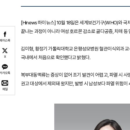
[Hinews 하이뉴스] 10월 18일은 세계보건기구(WHO)와 
끝나는 과정이 아니라 여성 호르몬 감소로 골다공증, 치매 등
페이스북
김미형, 황정기 가톨릭대학교 은평성모병원 혈관이식외과 교
국내에서 처음으로 확인했다고 밝혔다.
X
카카오톡
복부대동맥류는 증상이 없어 조기 발견이 어렵고, 파열 시 사
권고 대상에서 제외돼 왔지만, 발병 시 남성보다 파열 위험이 
메일