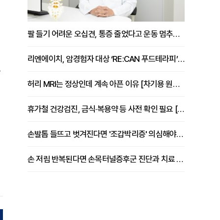
팔 들기 어려운 오십견, 통증 줄었다고 운동 멈추면 안 되는 이유 [이병욱 원장 칼럼]
리엔에이치, 암경험자 대상 ‘RE:CAN 푸드테라피’ 운영
는
허리 MRI는 정상인데 계속 아픈 이유 [차기용 원장 칼럼]
휴가철 건강검진, 금식·복용약 등 사전 확인 필요 [정도감 원장 칼럼]
손발톱 들뜨고 벗겨진다면 '조갑박리증' 의심해야 [김철윤 원장 칼럼]
손 저림 반복된다면 손목터널증후군 진단과 치료 시기 살펴야 [김동현 원장 칼럼]