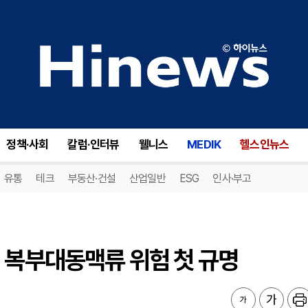
 복부대동맥류 위험 첫 규명
정책·사회
칼럼·인터뷰
웰니스
MEDIK
헬스인뉴스
유통
테크
부동산·건설
산업일반
ESG
인사·부고
 복부대동맥류 위험 첫 규명