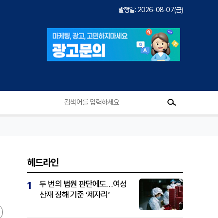
발행일: 2026-08-07(금)
헤드라인
두 번의 법원 판단에도…여성
1
산재 장해 기준 ‘제자리’