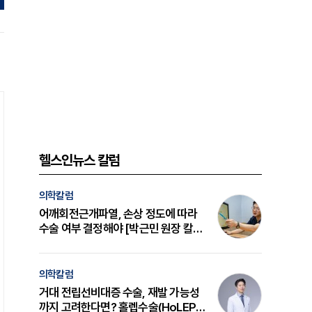
헬스인뉴스 칼럼
의학칼럼
어깨회전근개파열, 손상 정도에 따라
수술 여부 결정해야 [박근민 원장 칼
럼]
의학칼럼
거대 전립선비대증 수술, 재발 가능성
까지 고려한다면? 홀렙수술(HoLEP)