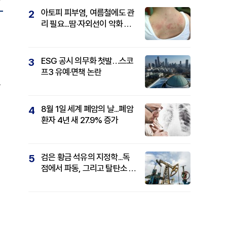
아토피 피부염, 여름철에도 관
2
리 필요...땀·자외선이 악화 요
인
ESG 공시 의무화 첫발…스코
3
프3 유예·면책 논란
을
8월 1일 세계 폐암의 날...폐암
4
환자 4년 새 27.9% 증가
검은 황금 석유의 지정학...독
5
점에서 파동, 그리고 탈탄소 패
권까지