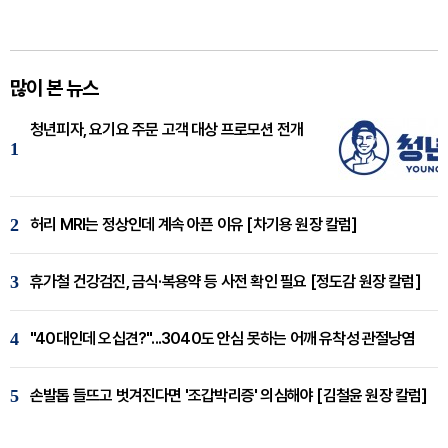
많이 본 뉴스
청년피자, 요기요 주문 고객 대상 프로모션 전개
1
2
허리 MRI는 정상인데 계속 아픈 이유 [차기용 원장 칼럼]
3
휴가철 건강검진, 금식·복용약 등 사전 확인 필요 [정도감 원장 칼럼]
4
"40대인데 오십견?"...3040도 안심 못하는 어깨 유착성 관절낭염
5
손발톱 들뜨고 벗겨진다면 '조갑박리증' 의심해야 [김철윤 원장 칼럼]