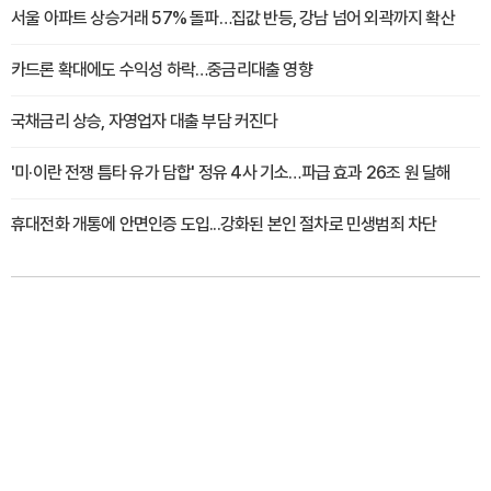
서울 아파트 상승거래 57% 돌파…집값 반등, 강남 넘어 외곽까지 확산
카드론 확대에도 수익성 하락…중금리대출 영향
국채금리 상승, 자영업자 대출 부담 커진다
'미·이란 전쟁 틈타 유가 담합' 정유 4사 기소…파급 효과 26조 원 달해
휴대전화 개통에 안면인증 도입...강화된 본인 절차로 민생범죄 차단