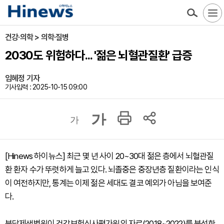
건강·의학 > 의학·질병
2030도 위험하다... '젊은 뇌혈관질환' 급증
임혜정 기자
기사입력 : 2025-10-15 09:00
가
가
[Hinews 하이뉴스] 최근 몇 년 사이 20~30대 젊은 층에서 뇌혈관질
환 환자 수가 뚜렷하게 늘고 있다. 뇌졸중은 중장년층 질환이라는 인식
이 여전하지만, 통계는 이제 젊은 세대도 결코 예외가 아님을 보여준
다.
분당제생병원이 건강보험심사평가원의 자료(2018~2022)를 분석한