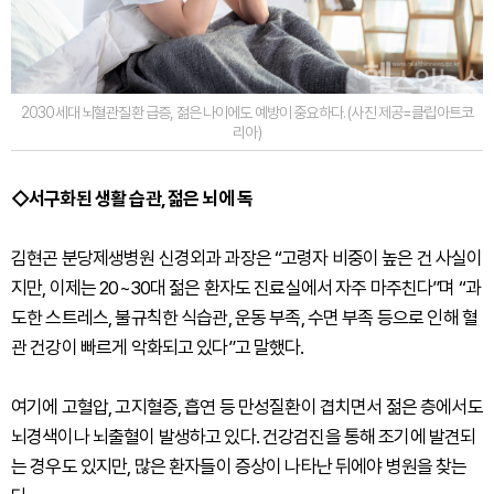
2030세대 뇌혈관질환 급증, 젊은 나이에도 예방이 중요하다. (사진 제공=클립아트코
리아)
◇서구화된 생활 습관, 젊은 뇌에 독
김현곤 분당제생병원 신경외과 과장은 “고령자 비중이 높은 건 사실이
지만, 이제는 20~30대 젊은 환자도 진료실에서 자주 마주친다”며 “과
도한 스트레스, 불규칙한 식습관, 운동 부족, 수면 부족 등으로 인해 혈
관 건강이 빠르게 악화되고 있다”고 말했다.
여기에 고혈압, 고지혈증, 흡연 등 만성질환이 겹치면서 젊은 층에서도
뇌경색이나 뇌출혈이 발생하고 있다. 건강검진을 통해 조기에 발견되
는 경우도 있지만, 많은 환자들이 증상이 나타난 뒤에야 병원을 찾는