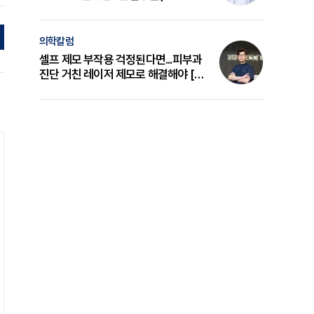
의 원리와 선택 기준 [길건 원장 칼럼]
의학칼럼
셀프 제모 부작용 걱정된다면...피부과
진단 거친 레이저 제모로 해결해야 [변
준석 원장 칼럼]