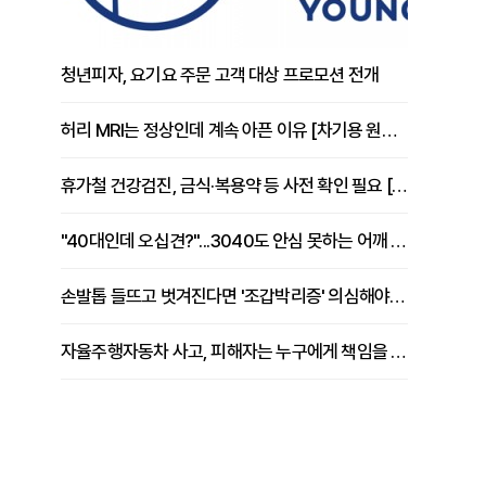
청년피자, 요기요 주문 고객 대상 프로모션 전개
허리 MRI는 정상인데 계속 아픈 이유 [차기용 원장 칼럼]
휴가철 건강검진, 금식·복용약 등 사전 확인 필요 [정도감 원장 칼럼]
"40대인데 오십견?"...3040도 안심 못하는 어깨 유착성 관절낭염
손발톱 들뜨고 벗겨진다면 '조갑박리증' 의심해야 [김철윤 원장 칼럼]
자율주행자동차 사고, 피해자는 누구에게 책임을 물을 수 있을까