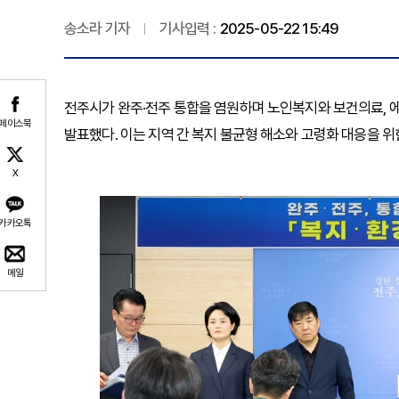
송소라 기자
기사입력 :
2025-05-22 15:49
전주시가 완주·전주 통합을 염원하며 노인복지와 보건의료, 
페이스북
발표했다. 이는 지역 간 복지 불균형 해소와 고령화 대응을 위
X
카카오톡
메일