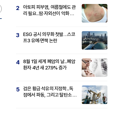
아토피 피부염, 여름철에도 관
2
리 필요...땀·자외선이 악화 요
인
ESG 공시 의무화 첫발…스코
3
프3 유예·면책 논란
8월 1일 세계 폐암의 날...폐암
4
환자 4년 새 27.9% 증가
검은 황금 석유의 지정학...독
5
점에서 파동, 그리고 탈탄소 패
권까지