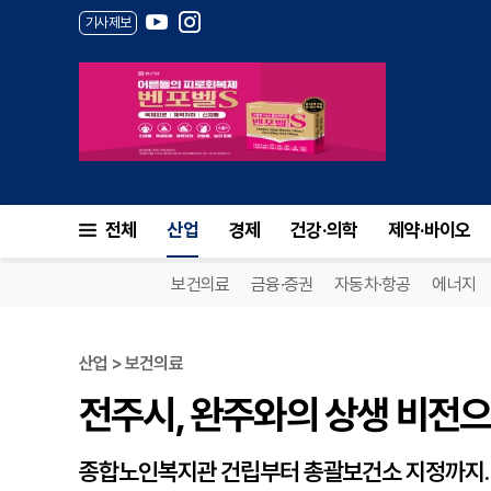
기사제보
전주시, 완주와의 상생 비전으로
전체
산업
경제
건강·의학
제약·바이오
보건의료
금융·증권
자동차·항공
에너지
산업 > 보건의료
전주시, 완주와의 상생 비전으
종합노인복지관 건립부터 총괄보건소 지정까지… 