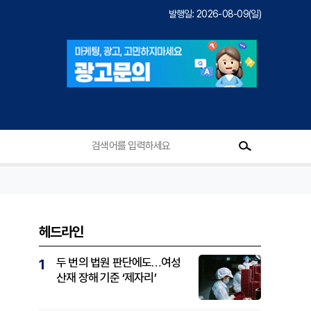
발행일: 2026-08-09(일)
헤드라인
두 번의 법원 판단에도…여성
1
산재 장해 기준 ‘제자리’