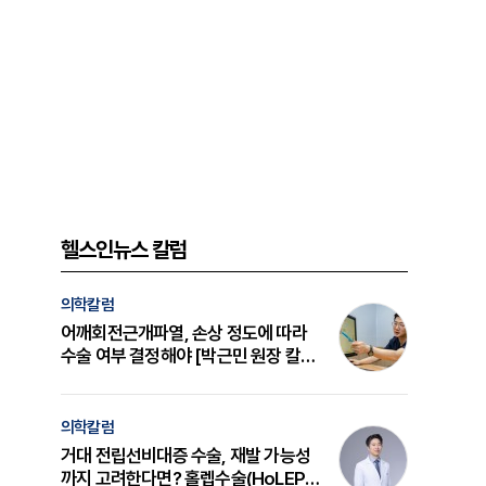
헬스인뉴스 칼럼
의학칼럼
어깨회전근개파열, 손상 정도에 따라
수술 여부 결정해야 [박근민 원장 칼
럼]
의학칼럼
거대 전립선비대증 수술, 재발 가능성
까지 고려한다면? 홀렙수술(HoLEP)