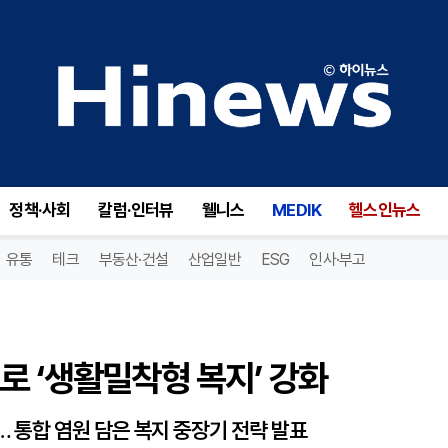
 ‘생활밀착형 복지’ 강화
정책·사회
칼럼·인터뷰
웰니스
MEDIK
헬스인뉴스
유통
테크
부동산·건설
산업일반
ESG
인사·부고
로 ‘생활밀착형 복지’ 강화
통합 염원 담은 복지 중장기 전략 발표