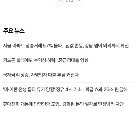
<
2 / 3
>
주요 뉴스
서울 아파트 상승거래 57% 돌파…집값 반등, 강남 넘어 외곽까지 확산
카드론 확대에도 수익성 하락…중금리대출 영향
국채금리 상승, 자영업자 대출 부담 커진다
'미·이란 전쟁 틈타 유가 담합' 정유 4사 기소…파급 효과 26조 원 달해
휴대전화 개통에 안면인증 도입...강화된 본인 절차로 민생범죄 차단