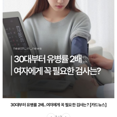
30대부터 유병률 2배...여자에게 꼭 필요한 검사는? [카드뉴스]
감기·독감 예방하고 면역력 높이는 4가지 영양제 [카드뉴스]