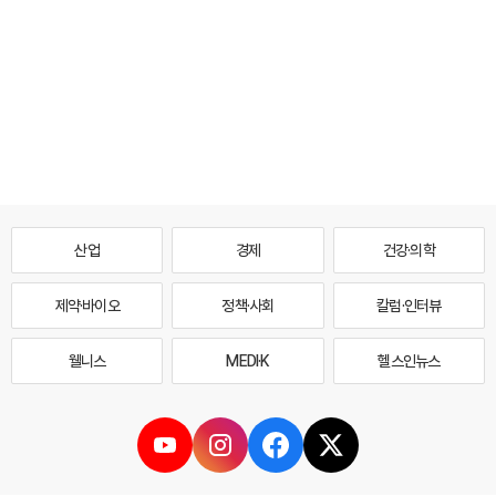
산업
경제
건강·의학
제약·바이오
정책·사회
칼럼·인터뷰
웰니스
MEDI·K
헬스인뉴스