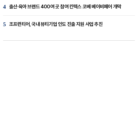
4
출산·육아 브랜드 400여 곳 참여 킨텍스 코베 베이비페어 개막
5
조프런티어, 국내 뷰티기업 인도 진출 지원 사업 추진