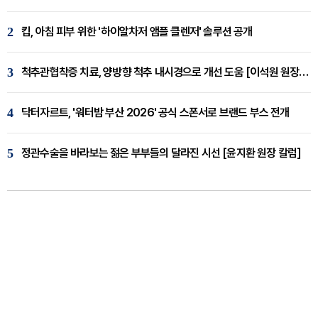
2
킵, 아침 피부 위한 '하이알차저 앰플 클렌저' 솔루션 공개
3
척추관협착증 치료, 양방향 척추 내시경으로 개선 도움 [이석원 원장 칼럼]
4
닥터자르트, '워터밤 부산 2026' 공식 스폰서로 브랜드 부스 전개
5
정관수술을 바라보는 젊은 부부들의 달라진 시선 [윤지환 원장 칼럼]