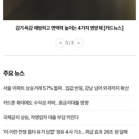
감기·독감 예방하고 면역력 높이는 4가지 영양제 [카드뉴스]
<
3 / 3
>
주요 뉴스
서울 아파트 상승거래 57% 돌파…집값 반등, 강남 넘어 외곽까지 확산
카드론 확대에도 수익성 하락…중금리대출 영향
국채금리 상승, 자영업자 대출 부담 커진다
'미·이란 전쟁 틈타 유가 담합' 정유 4사 기소…파급 효과 26조 원 달해