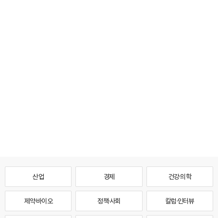
산업
경제
건강·의학
제약·바이오
정책·사회
칼럼·인터뷰