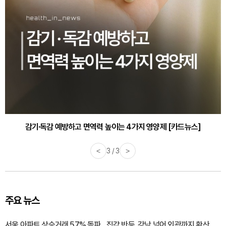
감기·독감 예방하고 면역력 높이는 4가지 영양제 [카드뉴스]
<
3 / 3
>
주요 뉴스
서울 아파트 상승거래 57% 돌파…집값 반등, 강남 넘어 외곽까지 확산