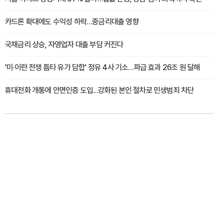
카드론 확대에도 수익성 하락…중금리대출 영향
국채금리 상승, 자영업자 대출 부담 커진다
'미·이란 전쟁 틈타 유가 담합' 정유 4사 기소…파급 효과 26조 원 달해
휴대전화 개통에 안면인증 도입...강화된 본인 절차로 민생범죄 차단