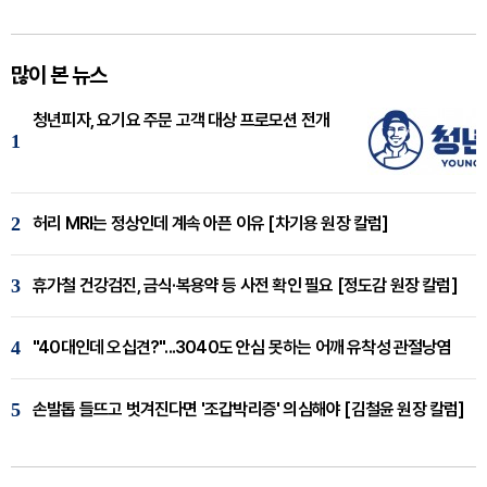
많이 본 뉴스
청년피자, 요기요 주문 고객 대상 프로모션 전개
1
2
허리 MRI는 정상인데 계속 아픈 이유 [차기용 원장 칼럼]
3
휴가철 건강검진, 금식·복용약 등 사전 확인 필요 [정도감 원장 칼럼]
4
"40대인데 오십견?"...3040도 안심 못하는 어깨 유착성 관절낭염
5
손발톱 들뜨고 벗겨진다면 '조갑박리증' 의심해야 [김철윤 원장 칼럼]