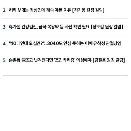
2
허리 MRI는 정상인데 계속 아픈 이유 [차기용 원장 칼럼]
3
휴가철 건강검진, 금식·복용약 등 사전 확인 필요 [정도감 원장 칼럼]
4
"40대인데 오십견?"...3040도 안심 못하는 어깨 유착성 관절낭염
5
손발톱 들뜨고 벗겨진다면 '조갑박리증' 의심해야 [김철윤 원장 칼럼]