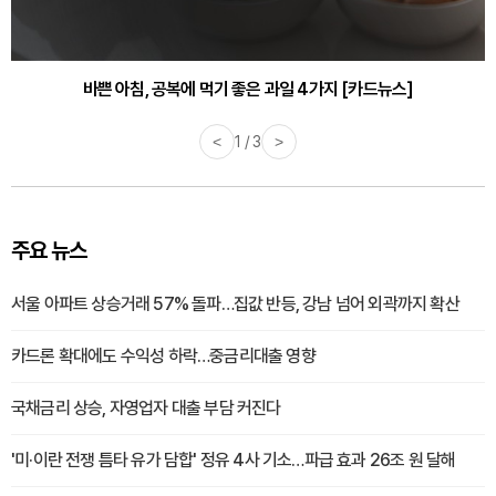
30대부터 유병률 2배...여자에게 꼭 필요한 검사는? [카드뉴스]
바쁜 아침, 공복에 먹기 좋은 과일 4가지 [카드뉴스]
<
1 / 3
>
주요 뉴스
서울 아파트 상승거래 57% 돌파…집값 반등, 강남 넘어 외곽까지 확산
카드론 확대에도 수익성 하락…중금리대출 영향
국채금리 상승, 자영업자 대출 부담 커진다
'미·이란 전쟁 틈타 유가 담합' 정유 4사 기소…파급 효과 26조 원 달해