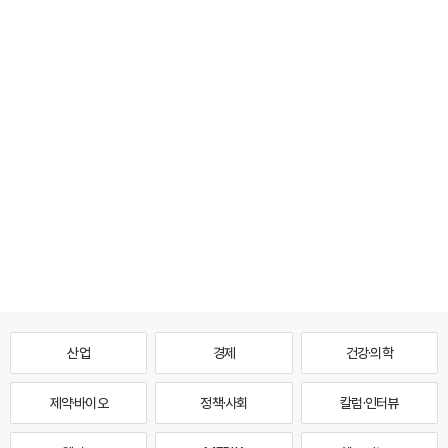
산업
경제
건강·의학
제약·바이오
정책·사회
칼럼·인터뷰