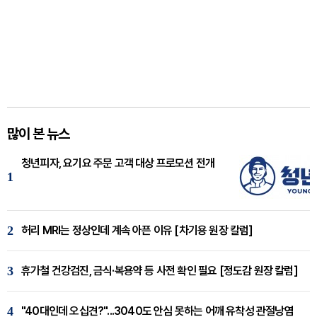
많이 본 뉴스
청년피자, 요기요 주문 고객 대상 프로모션 전개
1
2
허리 MRI는 정상인데 계속 아픈 이유 [차기용 원장 칼럼]
3
휴가철 건강검진, 금식·복용약 등 사전 확인 필요 [정도감 원장 칼럼]
4
"40대인데 오십견?"...3040도 안심 못하는 어깨 유착성 관절낭염