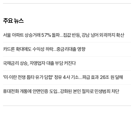
주요 뉴스
서울 아파트 상승거래 57% 돌파…집값 반등, 강남 넘어 외곽까지 확산
카드론 확대에도 수익성 하락…중금리대출 영향
국채금리 상승, 자영업자 대출 부담 커진다
'미·이란 전쟁 틈타 유가 담합' 정유 4사 기소…파급 효과 26조 원 달해
휴대전화 개통에 안면인증 도입...강화된 본인 절차로 민생범죄 차단