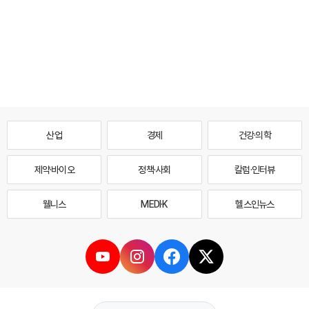
산업
경제
건강·의학
제약·바이오
정책·사회
칼럼·인터뷰
웰니스
MEDI·K
헬스인뉴스