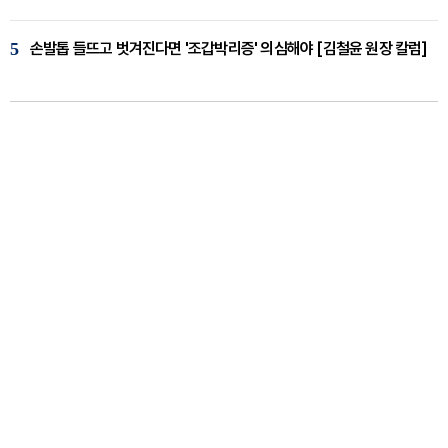
5
손발톱 들뜨고 벗겨진다면 '조갑박리증' 의심해야 [김철윤 원장 칼럼]