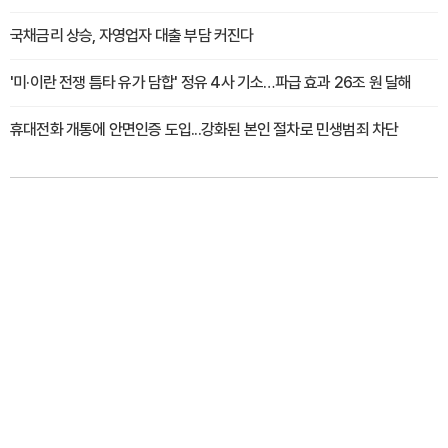
국채금리 상승, 자영업자 대출 부담 커진다
'미·이란 전쟁 틈타 유가 담합' 정유 4사 기소…파급 효과 26조 원 달해
휴대전화 개통에 안면인증 도입...강화된 본인 절차로 민생범죄 차단