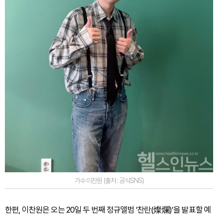
가수 이찬원 (출처 : 공식SNS)
한편, 이찬원은 오는 20일 두 번째 정규앨범 ‘찬란(燦爛)’을 발표할 예