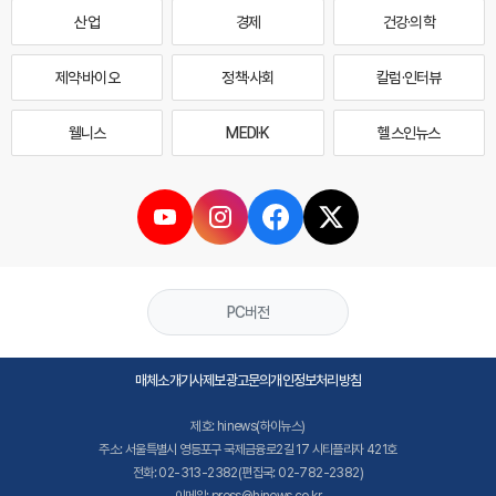
산업
경제
건강·의학
제약·바이오
정책·사회
칼럼·인터뷰
웰니스
MEDI·K
헬스인뉴스
PC버전
매체소개
기사제보
광고문의
개인정보처리방침
제호: hinews(하이뉴스)
주소: 서울특별시 영등포구 국제금융로2길 17 시티플라자 421호
전화: 02-313-2382(편집국: 02-782-2382)
이메일: press@hinews.co.kr