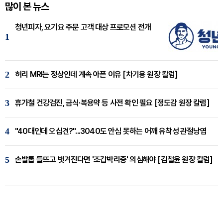
많이 본 뉴스
청년피자, 요기요 주문 고객 대상 프로모션 전개
1
2
허리 MRI는 정상인데 계속 아픈 이유 [차기용 원장 칼럼]
3
휴가철 건강검진, 금식·복용약 등 사전 확인 필요 [정도감 원장 칼럼]
4
"40대인데 오십견?"...3040도 안심 못하는 어깨 유착성 관절낭염
5
손발톱 들뜨고 벗겨진다면 '조갑박리증' 의심해야 [김철윤 원장 칼럼]