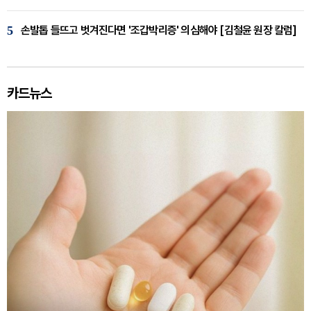
5
손발톱 들뜨고 벗겨진다면 '조갑박리증' 의심해야 [김철윤 원장 칼럼]
카드뉴스