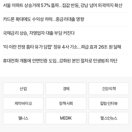
서울 아파트 상승거래 57% 돌파…집값 반등, 강남 넘어 외곽까지 확산
카드론 확대에도 수익성 하락…중금리대출 영향
국채금리 상승, 자영업자 대출 부담 커진다
'미·이란 전쟁 틈타 유가 담합' 정유 4사 기소…파급 효과 26조 원 달해
휴대전화 개통에 안면인증 도입...강화된 본인 절차로 민생범죄 차단
산업
경제
건강·의학
제약·바이오
정책·사회
칼럼·인터뷰
웰니스
MEDI·K
헬스인뉴스