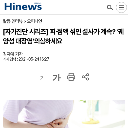
칼럼·인터뷰 > 오피니언
[자가진단 시리즈] 피·점액 섞인 설사가 계속? ‘궤
양성 대장염’의심하세요
김지예 기자
기사입력 : 2021-05-24 16:27
가
가