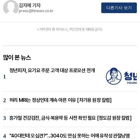
김지예 기자
다른기사 보기
press@hinews.co.kr
<저작권자 © 하이뉴스, 무단전재 및 재배포 금지>
많이 본 뉴스
청년피자, 요기요 주문 고객 대상 프로모션 전개
1
2
허리 MRI는 정상인데 계속 아픈 이유 [차기용 원장 칼럼]
3
휴가철 건강검진, 금식·복용약 등 사전 확인 필요 [정도감 원장 칼럼]
4
"40대인데 오십견?"...3040도 안심 못하는 어깨 유착성 관절낭염