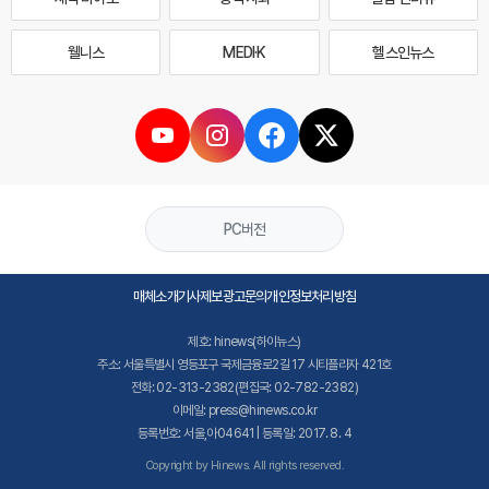
웰니스
MEDI·K
헬스인뉴스
PC버전
매체소개
기사제보
광고문의
개인정보처리방침
제호: hinews(하이뉴스)
주소: 서울특별시 영등포구 국제금융로2길 17 시티플라자 421호
전화: 02-313-2382(편집국: 02-782-2382)
이메일: press@hinews.co.kr
등록번호: 서울,아04641 | 등록일: 2017. 8. 4
Copyright by Hinews. All rights reserved.