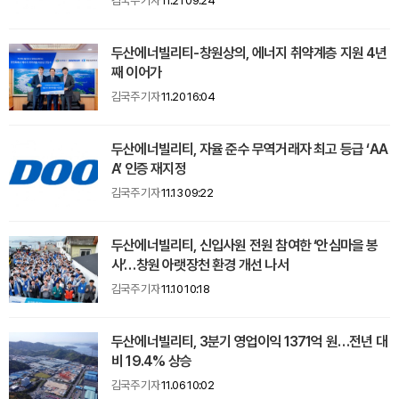
김국주 기자
11.21 09:24
두산에너빌리티-창원상의, 에너지 취약계층 지원 4년
째 이어가
김국주 기자
11.20 16:04
두산에너빌리티, 자율 준수 무역거래자 최고 등급 ‘AA
A’ 인증 재지정
김국주 기자
11.13 09:22
두산에너빌리티, 신입사원 전원 참여한 ‘안심마을 봉
사’…창원 아랫장천 환경 개선 나서
김국주 기자
11.10 10:18
두산에너빌리티, 3분기 영업이익 1371억 원…전년 대
비 19.4% 상승
김국주 기자
11.06 10:02