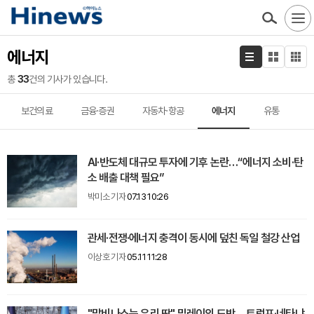
에너지
총
33
건의 기사가 있습니다.
보건의료
금융·증권
자동차·항공
에너지
유통
AI·반도체 대규모 투자에 기후 논란…“에너지 소비·탄
소 배출 대책 필요”
박미소 기자
07.13 10:26
관세·전쟁·에너지 충격이 동시에 덮친 독일 철강 산업
이상호 기자
05.11 11:28
"말비나스는 우리 땅" 밀레이의 도박… 트럼프·네타냐