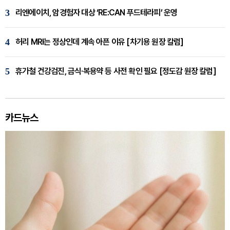
3
리엔에이치, 암경험자 대상 ‘RE:CAN 푸드테라피’ 운영
4
허리 MRI는 정상인데 계속 아픈 이유 [차기용 원장 칼럼]
5
휴가철 건강검진, 금식·복용약 등 사전 확인 필요 [정도감 원장 칼럼]
카드뉴스