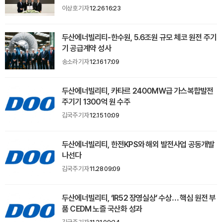
이상호 기자
12.26 16:23
두산에너빌리티-한수원, 5.6조원 규모 체코 원전 주기
기 공급계약 성사
송소라 기자
12.16 17:09
두산에너빌리티, 카타르 2400MW급 가스복합발전
주기기 1300억 원 수주
김국주 기자
12.15 10:09
두산에너빌리티, 한전KPS와 해외 발전사업 공동개발
나선다
김국주 기자
11.28 09:09
두산에너빌리티, ‘IR52 장영실상’ 수상… 핵심 원전 부
품 CEDM 노즐 국산화 성과