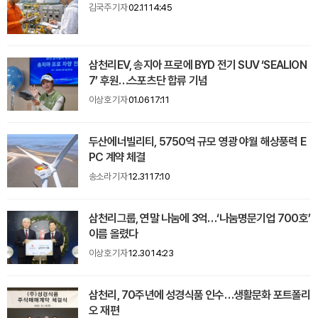
김국주 기자
02.11 14:45
삼천리EV, 송지아 프로에 BYD 전기 SUV ‘SEALION
7’ 후원…스포츠단 합류 기념
이상호 기자
01.06 17:11
두산에너빌리티, 5750억 규모 영광 야월 해상풍력 E
PC 계약 체결
송소라 기자
12.31 17:10
삼천리그룹, 연말 나눔에 3억…‘나눔명문기업 700호’
이름 올렸다
이상호 기자
12.30 14:23
삼천리, 70주년에 성경식품 인수…생활문화 포트폴리
오 재편