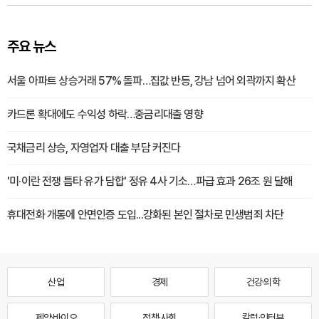
주요 뉴스
서울 아파트 상승거래 57% 돌파…집값 반등, 강남 넘어 외곽까지 확산
카드론 확대에도 수익성 하락…중금리대출 영향
국채금리 상승, 자영업자 대출 부담 커진다
'미·이란 전쟁 틈타 유가 담합' 정유 4사 기소…파급 효과 26조 원 달해
휴대전화 개통에 안면인증 도입...강화된 본인 절차로 민생범죄 차단
산업
경제
건강·의학
제약·바이오
정책·사회
칼럼·인터뷰