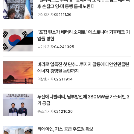
후 손잡고 영·미 동맹 틈새 노린다
이상호 기자
05.11 11:06
"포집 탄소가 배터리 소재로" 에스토니아 기후테크 기
업들 방한
박미소 기자
04.24 13:25
비리로 얼룩진 첫 단추…투자자 갈등에 태안안면클린
에너지 경영권 논란까지
이상호 기자
02.21 19:14
두산에너빌리티, 남부발전에 380MW급 가스터빈 3
기 공급
송소라 기자
02.12 10:20
티에이엔, 가스 공급 주도권 확보