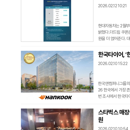
선 영향은 적지만 시
2026.02.12 10:21
많다. 이
현대자동차는 2월부터
밝혔다.더드림 쿠폰은
원을 더 얹어준다. 
와 제네시스 무사고 
원을 지원한다. 제네시
한국타이어, '
차종은 매달 바뀌며 
2026.02.10 15:22
케어' 서비스도 시
한국앤컴퍼니그룹의 
26 한국에서 가장 
번 조사에서 한국타이
높은 점수를 받았다
점도 좋은 평가를 받
스타벅스 매장을
을 넓히며 세계 시장
원
기술력을 입증하고 
2026.02.10 10:54