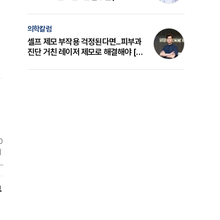
의 원리와 선택 기준 [길건 원장 칼럼]
의학칼럼
셀프 제모 부작용 걱정된다면...피부과
진단 거친 레이저 제모로 해결해야 [변
준석 원장 칼럼]
차
만
0
이
무