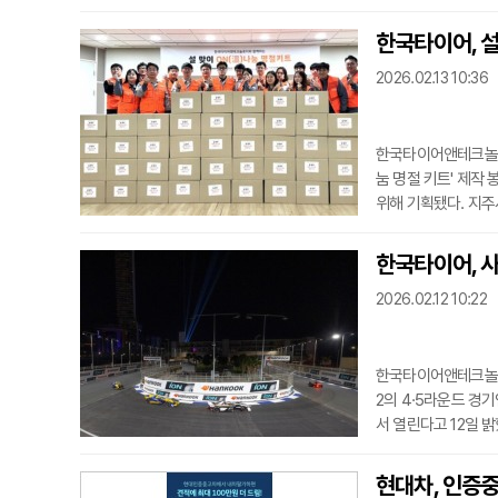
성된 WRC 유일의 
km에 달하는 고속
한국타이어, 설 
펼쳐졌다.한국타이어
2026.02.13 10:36
용 타이어 '윈터 아이
한국타이어앤테크놀로지
눔 명절 키트' 제작
위해 기획됐다. 지
트를 제작했다. 고
원봉사센터와 충남 
한국타이어, 사우
서의돈 한국타이어 
2026.02.12 10:22
지길 바란다"며 "앞
한국타이어앤테크놀로지
2의 4·5라운드 경기
서 열린다고 12일 밝
서 치러진다. 고속 
드를 연속해서 치르는
현대차, 인증중