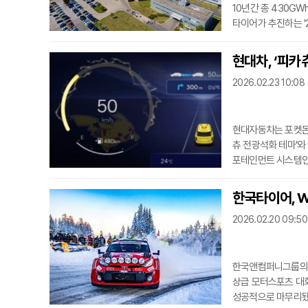
10년간 총 430G
타이어가 추진하는 '
을 강화하기 위해 마
며 재생에너지 조달의
현대차, ‘피카
해당한다.한국타이어는
2026.02.23 10:08
할 계획이다. 이를 
현대자동차는 포켓몬
츄 전광석화 테마’와
포테인먼트 시스템인 cc
고객들은 포켓몬 디자
전용 애니메이션을 통
한국타이어, W
어 휴식과 추억의 공
2026.02.20 09:50
를 제공하
한국앤컴퍼니그룹의 
상급 모터스포츠 대회 
성공적으로 마무리됐다