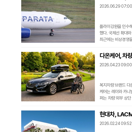
2026.06.29 07:00
플라이강원을 인수해
했다. 국제선 확대와
최근에는 비상경영을
쏠리고 있다.파라타항
으로 희망자에 한해 
다온케어, 차량
무 시간이 줄어드는 
2026.04.23 09:00
겠다는 방침을 밝혔
복지차량 브랜드 다
케어는 레이와 카니발
퍼는 차량 외부 상단
차 동선이 단순하며 
정성을 높이는 데 
현대차, LAC
며 휠체어를 내려보내
2026.02.24 09:52
분해하지