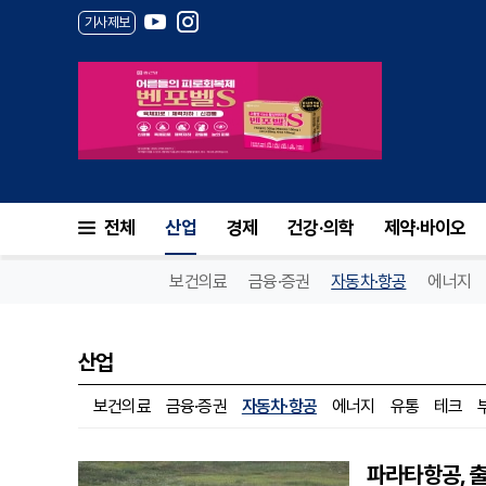
기사제보
전체
산업
경제
건강·의학
제약·바이오
보건의료
금융·증권
자동차·항공
에너지
산업
보건의료
금융·증권
자동차·항공
에너지
유통
테크
파라타항공, 출