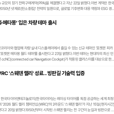
Wh 규모의 장기 전력구매계약(PPA)을 체결했다고 지난 22일 밝혔다.이번 계약은 한
2050년 넷제로(탄소중립)' 전략의 일환으로, 글로벌 기후변화 대응 역량과 ESG 경
련됐다. 한국타이어는 GPC로부터 매년 43GWh 규모의 태양광 에너지를 공급받으
 안정성을 확보하게 됐다. 이는 약 2만 8700가구가 1년간 사용할 수 있는 전력량에
츄·메타몽’ 입은 차량 테마 출시
 이번 계약을 통해 헝가리 공장 연간 전력 사용량의 약 20%를 재생에너지로 전환
통해 매년
코리아와 협업해 차량 실내 디스플레이에서 즐길 수 있는 신규 테마인 ‘포켓몬 피카
 ‘포켓몬 메타몽 월드 테마’를 출시한다고 23일 밝혔다.이번 테마는 현대차의 최신 인
NC(connected car Navigation Cockpit)가 적용된 클러스터를 대상으로 한다
인이 가미된 색상과 그래픽, 내비게이션 운행 정보는 물론 시동을 걸고 끌 때 나오
해 이동 과정을 몰입감 있게 즐길 수 있다.현대차는 자동차가 단순한 이동 수단을 
RC '스웨덴 랠리' 성료... 빙판길 기술력 입증
간으로 진화함에 따라, 부모와 자녀 사이의 공감대를 형성할 수 있는 감성적 연결고
한국타이어앤테크놀로지(한국타이어)는 레이싱 타이어를 독점 공급하는 세계 최정
'2026 월드 랠리 챔피언십(WRC)'의 2라운드 '스웨덴 랠리'가 지난 15일(현지시간
고 20일 밝혔다.1950년부터 시작된 스웨덴 랠리는 전 구간이 눈길과 빙판으로 