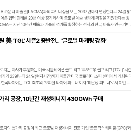
A 카운티 미술관(LACMA)과의 파트너십을 오는 2037년까지 연장한다고 24일 밝
 이어온 협력 관계를 20년 이상 장기화하며 글로벌 예술 생태계 확장을 지원한다는 방
CMA는 지난 10년간 예술과 기술의 경계를 확장하는 전시와 한국 미술사 연구 기반
의 전시를 후원해 왔다. 특히 LACMA의 대표 프로그램인 ‘아트 + 테크놀로지 랩’을 
프로젝트를 지원하며 창의적인 실험을 활성화해 왔다.이번 연장 발표와 함께 양측은 
美 'TGL' 시즌2 중반전... "글로벌 마케팅 강화"
현대 프로젝트’를 공개했다. 2028년부터 격년으로 진행되는 이 프로그램은 로스앤젤
과
는 자사가 후원하는 미국 시뮬레이션 골프 리그 ‘투모로우 골프 리그(TGL)’ 시
2번째 경기가 23일부터 24일(현지시간)까지 이틀간 미국 플로리다 소피 센터에서 개최된
다.한국타이어는 TGL 최초의 ‘오피셜 타이어 파트너’이자 ‘파운딩 파트너’로서 이번 시
 TV 광고, 중계 화면 등을 통해 글로벌 통합 브랜드 ‘한국(Hankook)’의 브랜딩 요소
전 세계 150여 개국에 중계되는 이번 리그를 통해 모빌리티와 스포츠를 결합한 차별화
리 공장, 10년간 재생에너지 430GWh 구매
사하며 프리미엄 브랜드 위상을 강화한다는 전략이다.23일에는 현재 리그 1위인 ‘애
의 헝가리 공장이 최근 글로벌 재생에너지 전문 기업 '골든픽스 캐피탈(GPC)'