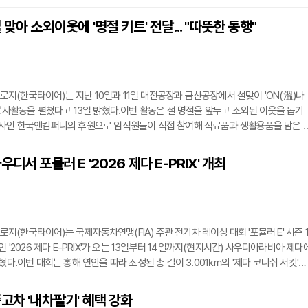
경기로, 스웨덴 우메오 지역 일대 18개 스페셜 스테이지에서 진행됐다. 최고 시속 200
 주행과 급격한 온도 변화가 반복되는 극한의 환경 속에서 드라이버들의 치열한 경쟁
맞아 소외이웃에 '명절 키트' 전달... "따뜻한 동행"
는 이번 경기에 미끄러운 빙판 환경에 최적화된 특수 스터드 핀을 적용한 레이싱 전
(한국타이어)는 지난 10일과 11일 대전공장과 금산공장에서 설맞이 'ON(溫)나
 봉사활동을 펼쳤다고 13일 밝혔다.이번 활동은 설 명절을 앞두고 소외된 이웃을 돕기
주사인 한국앤컴퍼니의 후원으로 임직원들이 직접 참여해 식료품과 생활용품을 담은 
물가로 어려움을 겪는 이웃의 부담을 덜어주기 위해서다.제작된 키트는 대전 대덕구자
금산군 제원면행정복지센터를 통해 관내 독거노인 등 소외계층 100가구에 전달됐다.
디서 포뮬러 E '2026 제다 E-PRIX' 개최
안전생산기술본부장은 "임직원의 정성이 담긴 키트가 이웃들에게 따뜻한 온기로 전
으
(한국타이어)는 국제자동차연맹(FIA) 주관 전기차 레이싱 대회 '포뮬러 E' 시즌 
인 '2026 제다 E-PRIX'가 오는 13일부터 14일까지(현지시간) 사우디아라비아 제다
혔다.이번 대회는 홍해 연안을 따라 조성된 총 길이 3.001㎞의 '제다 코니쉬 서킷'에
직선 구간과 19개의 코너가 이어진 고난도 코스다. 특히 이번 시즌 첫 더블헤더(두 라
 방식)이자 전체 일정 중 유일한 야간 레이스로 진행된다.야간 레이스 특성상 직사
고차 '내차팔기' 혜택 강화