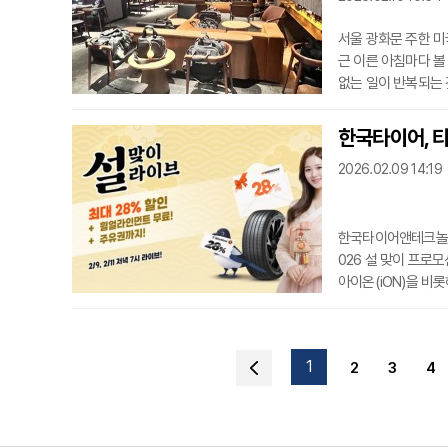
서울 광화문 주한 
근 이른 아침마다 볼
없는 일이 반복되는 
로 가득 차 있었다.
는 동안 이 공간을 
한국타이어, 
들은 30명 가까이 
2026.02.09 14:19
돌아오는
한국타이어앤테크놀로
026 설 맞이 프로
아이온(iON)을 비롯
웨더 브랜드 웨더플렉스
프로모션 기간 티스테
행사 대상 제품 4개
1
2
3
4
급해준다.라이브커