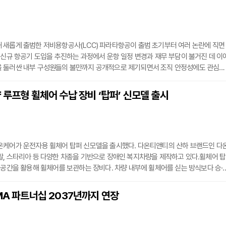
 새롭게 출범한 저비용항공사(LCC) 파라타항공이 출범 초기부터 여러 논란에 직면
 신규 항공기 도입을 추진하는 과정에서 운항 일정 변경과 재무 부담이 불거진 데 이
 둘러싼 내부 구성원들의 불만까지 공개적으로 제기되면서 조직 안정성에도 관심이
공은 최근 대표이사 급여 100%와 임원 급여 30%를 자진 반납하고, 직원들을 대
주 4일 근무제를 시행하는 비상경영에 돌입했다. 주 4일 근무를 선택한 직원들은 근
 루프형 휠체어 수납 장비 ‘탑퍼’ 신모델 출시
만큼 임금도 약 20% 감액된다. 회사는 경영이 정상화되면 반납한 급여를 모두 지급
온케어가 운전자용 휠체어 탑퍼 신모델을 출시했다. 다온티앤티의 산하 브랜드인 다
, 스타리아 등 다양한 차종을 기반으로 장애인 복지차량을 제작하고 있다.휠체어 탑
 공간을 활용해 휠체어를 보관하는 장비다. 차량 내부에 휠체어를 싣는 방식보다 승·
차량 내부 공간을 확보하기에 유리하다. 이번 신모델은 기존 제품의 구조를 개선해 
초점을 맞췄다.장비를 내리는 방식에는 회전 메커니즘을 적용했다. 루프박스가 회전하
MA 파트너십 2037년까지 연장
 작동 시 흔들림을 줄였다. 수납함은 대형 규격으로 제작해 바퀴 크기가 큰 휠체어