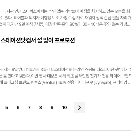
미국대사관 인근 스타벅스에서는 주인 없는 가방들이 매장을 차지하고 있는 모습을 최
 수 있다. 테이블과 의자가 여행용 보조 가방 수십 개로 채워져 정작 손님 앉을 자리가
것이다.지난 9일 아침 7시쯤, 매장 한쪽 홀의 80%인 30∼40석은 주인 없는 가방으
 가방의 주인은 아시아나항공 신입 승무원들이다. 미 대사관에서 승무원 비자 면접을 
자신들의 사물함인 것 마냥 쓴 것이다.매장 직원들에 따르면, 아시아나항공 신입 승무
티스테이션닷컴서 설 맞이 프로모션
몰려와서 5∼10잔의 음료를 시킨 뒤 가방만 두고 다 나갔다가, 면접이 끝난 2시간여 
지는 9일부터 11일까지 3일간 티스테이션의 온라인 쇼핑몰 티스테이션닷컴에서 '
모션'을 연다고 밝혔다.이번 행사 대상은 세계 최초 풀라인업 전기차 전용 타이어 브랜
해 플래그십 브랜드 벤투스(Ventus), SUV 전용 다이나프로(Dynapro), 프리미엄 
(Weatherflex), 컴포트 브랜드 키너지(Kinergy) 등 19개 제품이다.한국타이어
이션닷컴 고객 전원에게 이달 28일까지 사용할 수 있는 28% 할인 쿠폰을 지급한다
를 일괄 구매하면 6개월 이내에 쓸 수 있는 무상 타이어 펑크 수리 쿠폰도 자동으로 
5
6
7
8
9
10