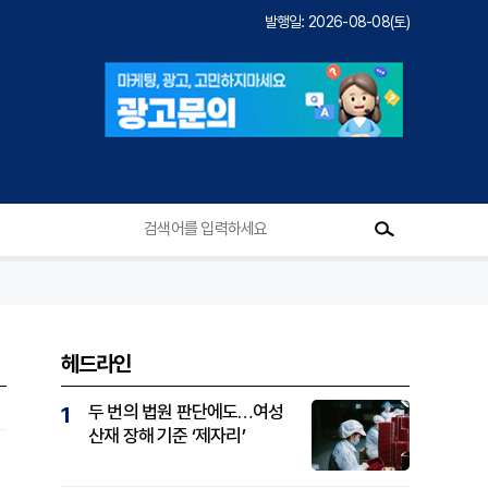
발행일: 2026-08-08(토)
헤드라인
두 번의 법원 판단에도…여성
1
산재 장해 기준 ‘제자리’