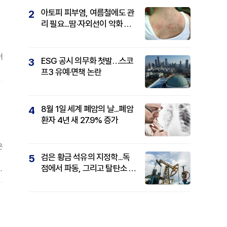
아토피 피부염, 여름철에도 관
2
리 필요...땀·자외선이 악화 요
인
어
ESG 공시 의무화 첫발…스코
3
프3 유예·면책 논란
상
하
8월 1일 세계 폐암의 날...폐암
4
환자 4년 새 27.9% 증가
온
검은 황금 석유의 지정학...독
5
점에서 파동, 그리고 탈탄소 패
하
권까지
안
도