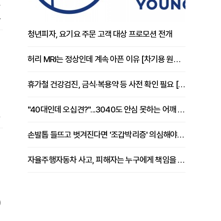
국
영
청년피자, 요기요 주문 고객 대상 프로모션 전개
허리 MRI는 정상인데 계속 아픈 이유 [차기용 원장 칼럼]
휴가철 건강검진, 금식·복용약 등 사전 확인 필요 [정도감 원장 칼럼]
"40대인데 오십견?"...3040도 안심 못하는 어깨 유착성 관절낭염
.
는
손발톱 들뜨고 벗겨진다면 '조갑박리증' 의심해야 [김철윤 원장 칼럼]
넘
리
자율주행자동차 사고, 피해자는 누구에게 책임을 물을 수 있을까
)
구