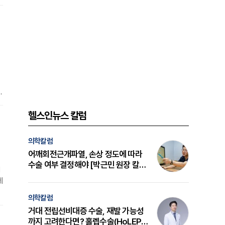
이
키
헬스인뉴스 칼럼
해
의학칼럼
어깨회전근개파열, 손상 정도에 따라
수술 여부 결정해야 [박근민 원장 칼
1
럼]
에
의학칼럼
운
거대 전립선비대증 수술, 재발 가능성
광
까지 고려한다면? 홀렙수술(HoLEP)