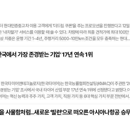
간대별로 변하는 노면 온도와 사막 지역 특유의 모래바람 등 예측하기 어려운 변수가
 현대인증중고차 이용 고객에게 '더드림 쿠폰'을 주는 프로모션을 진행한다고 12일
 '내차팔기' 서비스를 이용할 때 쓸 수 있다. 차량에 따라 최종 견적가에 최대 100만
대상 차종은 운행 기간 1~4년, 주행거리 5000~10만km 조건을 모두 충족하는 현대
차량이다.이달에는 아반떼와 쏘나타, 그랜저, 캐스퍼, 아이오닉 5, 아이오닉 6에 50
스 GV60와 GV70 전동화 모델, G80 전동화 모델에는 100만원을 더 준다. 적용
한국에서 가장 존경받는 기업' 17년 연속 1위
홈페이지에서 확인할 수 있다.중고차 구매부터 매각까지 전 과정을 관리하는 '올인원
한국타이어앤테크놀로지(한국타이어)는 한국능률협회컨설팅(KMAC)이 주관한 '2
존경받는 기업' 조사에서 국내 타이어 산업 부문 17년 연속 1위에 선정됐다고 밝혔다.
어는 혁신 능력과 주주 가치, 고객 가치, 직원 가치 등 6대 핵심 가치 부문 전반에서
. 제품 경쟁력과 재무건전성을 바탕으로 산업 혁신을 이끌고 지속가능 경영을 실천한
았다.한국타이어는 지난해 포르쉐와 BMW, 샤오미, 루시드 모터스 등으로 파트너십
 사물함처럼...새로운 '빌런'으로 떠오른 아시아나항공 승
 입지를 다졌다. 현재 40여개 브랜드의 300여개 차종에 신차용 타이어를 공급하며
있