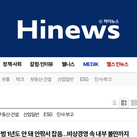
정책·사회
칼럼·인터뷰
웰니스
MEDIK
헬스인뉴스
유통
테크
부동산·건설
산업일반
ESG
인사·부고
부동산·건설
산업일반
ESG
인사·부고
범 1년도 안 돼 안팎서 잡음…비상경영 속 내부 불만까지