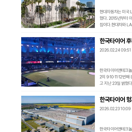
현대자동차는 미국 L
혔다. 2015년부터
침이다.현대차와 LA
의 기획전 등 총 8회
해 45개 아티스트 
한국타이어 후원 
규 전시 시리즈인 ‘
2026.02.24 09:51
스 및 환태평양 지역
한국타이어앤테크놀로지
2의 9·10·11·1
고 지난 23일 밝혔
즌 경기장 내 전광판,
를 노출하고 있다. 
한국타이어 헝가
된 브랜드 경험을 선
2026.02.23 10:09
틀
한국타이어앤테크놀로지