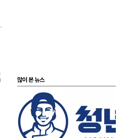
통
신
레
즌
많이 본 뉴스
다
과