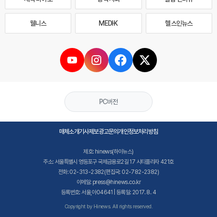
웰니스
MEDI·K
헬스인뉴스
PC버전
매체소개
기사제보
광고문의
개인정보처리방침
제호: hinews(하이뉴스)
주소: 서울특별시 영등포구 국제금융로2길 17 시티플라자 421호
전화: 02-313-2382(편집국: 02-782-2382)
이메일: press@hinews.co.kr
등록번호: 서울,아04641 | 등록일: 2017. 8. 4
Copyright by Hinews. All rights reserved.