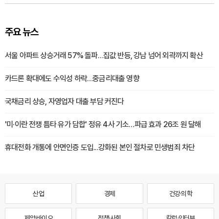
주요 뉴스
서울 아파트 상승거래 57% 돌파…집값 반등, 강남 넘어 외곽까지 확산
카드론 확대에도 수익성 하락…중금리대출 영향
국채금리 상승, 자영업자 대출 부담 커진다
'미·이란 전쟁 틈타 유가 담합' 정유 4사 기소…파급 효과 26조 원 달해
휴대전화 개통에 안면인증 도입...강화된 본인 절차로 민생범죄 차단
산업
경제
건강·의학
제약·바이오
정책·사회
칼럼·인터뷰