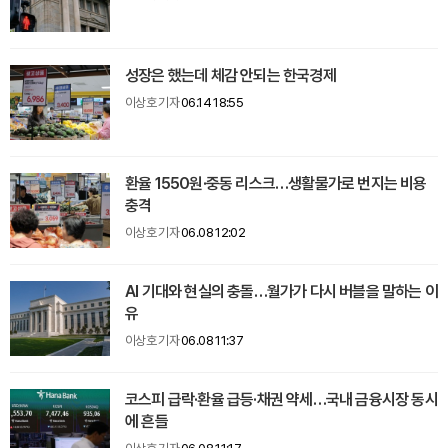
성장은 했는데 체감 안되는 한국경제
이상호 기자
06.14 18:55
환율 1550원·중동 리스크…생활물가로 번지는 비용
충격
이상호 기자
06.08 12:02
AI 기대와 현실의 충돌…월가가 다시 버블을 말하는 이
유
이상호 기자
06.08 11:37
코스피 급락·환율 급등·채권 약세…국내 금융시장 동시
에 흔들