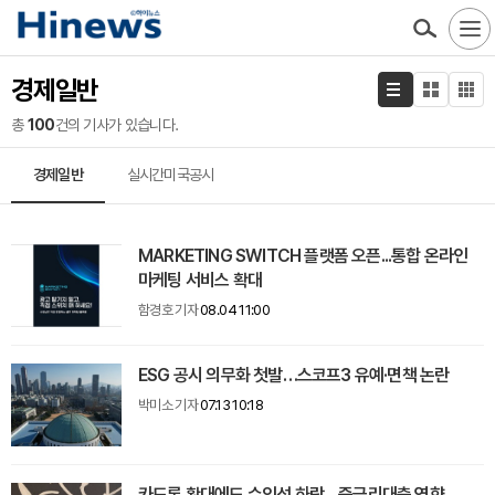
경제일반
총
100
건의 기사가 있습니다.
경제일반
실시간미국공시
MARKETING SWITCH 플랫폼 오픈...통합 온라인
마케팅 서비스 확대
함경호 기자
08.04 11:00
ESG 공시 의무화 첫발…스코프3 유예·면책 논란
박미소 기자
07.13 10:18
카드론 확대에도 수익성 하락…중금리대출 영향