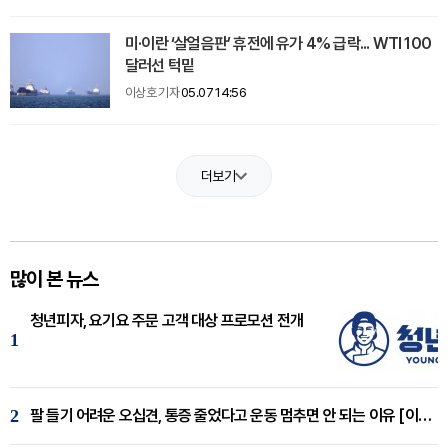
미·이란 ‘살얼음판’ 휴전에 유가 4% 급락... WTI 100
달러선 턱밑
이상호 기자
05.07 14:56
더보기
많이 본 뉴스
청년피자, 요기요 주문 고객 대상 프로모션 전개
1
2
팔 들기 어려운 오십견, 통증 줄었다고 운동 멈추면 안 되는 이유 [이병욱 원장 칼럼]