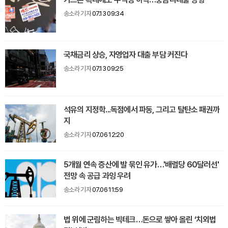
송소라 기자
07.13 09:34
국채금리 상승, 자영업자 대출 부담 커진다
송소라 기자
07.13 09:25
석유의 지정학...독점에서 파동, 그리고 탈탄소 패권까
지
송소라 기자
07.06 12:20
5개월 연속 증산에 발 묶인 유가…'배럴당 60달러선'
전망 속 공급 과잉 우려
송소라 기자
07.06 11:59
법 위에 군림하는 빅테크…돈으로 쌓아 올린 ‘치외법