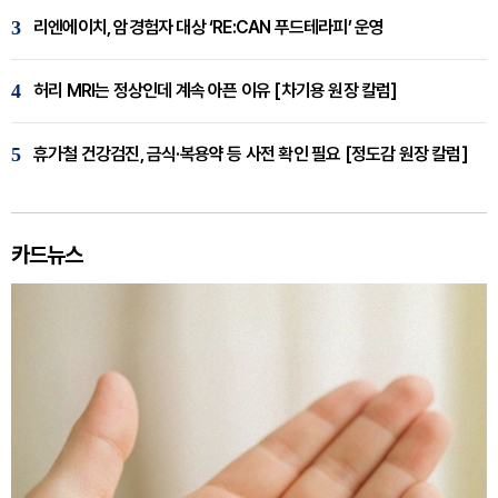
3
리엔에이치, 암경험자 대상 ‘RE:CAN 푸드테라피’ 운영
4
허리 MRI는 정상인데 계속 아픈 이유 [차기용 원장 칼럼]
5
휴가철 건강검진, 금식·복용약 등 사전 확인 필요 [정도감 원장 칼럼]
카드뉴스