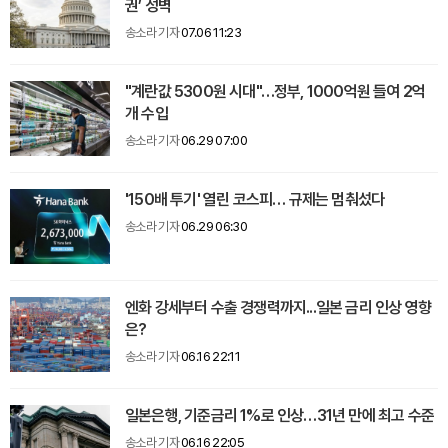
권’ 성벽
송소라 기자
07.06 11:23
"계란값 5300원 시대"…정부, 1000억원 들여 2억
개 수입
송소라 기자
06.29 07:00
'150배 투기' 열린 코스피… 규제는 멈춰섰다
송소라 기자
06.29 06:30
엔화 강세부터 수출 경쟁력까지...일본 금리 인상 영향
은?
송소라 기자
06.16 22:11
일본은행, 기준금리 1%로 인상…31년 만에 최고 수준
송소라 기자
06.16 22:05