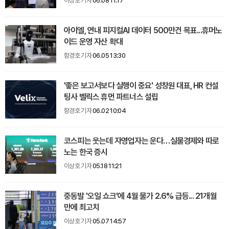
이상호 기자
06.08 11:17
아이엘, 연내 피지컬AI 데이터 500만건 목표...휴머노
이드 운영 자산 확대
함경호 기자
06.05 13:30
'좋은 보고서보다 실행이 중요' 성창원 대표, HR 컨설
팅사 벨릭스 휴먼 파트너스 설립
함경호 기자
06.02 10:04
코스피는 웃는데 자영업자는 운다…실물경제와 따로
노는 한국 증시
이상호 기자
05.18 11:21
중동발 '오일 쇼크'에 4월 물가 2.6% 급등... 21개월
만에 최고치
이상호 기자
05.07 14:57