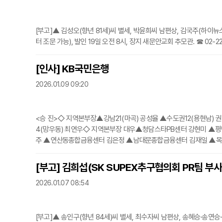
[부고]▲ 김성오(향년 81세)씨 별세, 박윤희씨 남편상, 김국주(하이뉴
터 조문 가능), 발인 19일 오전 8시, 장지 새문안교회 추모관. ☎ 02-22
[인사] KB국민은행
2026.01.09 09:20
<승 진>◇ 지역본부장▲강남21(마곡) 공성율 ▲수도권12(용현남) 권
4(망우동) 최연우◇ 지역본부장 대우▲청담스타PB센터 강현미 
주 ▲연산동종합금융센터 김은정 ▲남대문종합금융센터 김재일 ▲
센터 박광일 ▲장한평역종합금융센터 박상훈 ▲부천내동종합금융센
센터 성승재 ▲성남종합금융센터 안석봉 ▲천
[부고] 김희섭(SK SUPEX추구협의회 PR팀 부
2026.01.07 08:54
[부고]▲ 송인구(향년 84세)씨 별세, 최수자씨 남편상, 송혜승·송연승