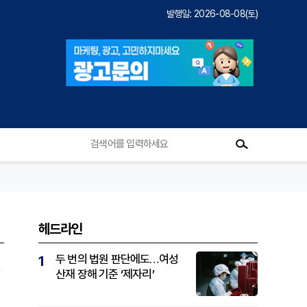
발행일: 2026-08-08(토)
헤드라인
두 번의 법원 판단에도…여성
1
산재 장해 기준 ‘제자리’