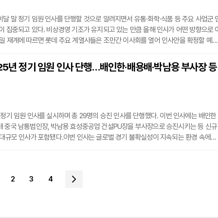
달 말 정기 임원 인사를 단행할 것으로 알려지면서 유통·화학·식품 등 주요 사업군 
이 집중되고 있다. 비상경영 기조가 유지되고 있는 만큼 올해 인사가 어떤 방향으로 
일 재계에 따르면 롯데 주요 계열사들은 조만간 이사회를 열어 인사안을 확정할 예
 롯데그룹의 정기 임원 인사는 매년 11월 마지막 주 또는 12월에 이뤄져 왔으며, 지난
사 기조 속에서 CEO의 36%가 교체되고 임원 규모가 13% 축소된 바 있다. 이를 고
25년 정기 임원 인사 단행…배인한·배용배·박남용 부사장 등
정 속 쇄신’ 기조가 이어질 것이라는 전망이 나온다.올해 인사에서 가장 큰 관심사는 유
 정기 임원 인사를 실시하며 총 29명의 승진 인사를 단행했다. 이번 인사에는 배인한
배 중국 남통법인장, 박남용 효성중공업 건설PU장을 부사장으로 승진시키는 등 신규
 대규모 인사가 포함됐다.이번 인사는 글로벌 경기 불확실성이 지속되는 환경 속에서
 한 능력 중심 인재 발탁에 초점이 맞춰졌다. 그룹은 글로벌 사업 확대에 기여한 핵
 확보에 기여한 인사들을 중심으로 인사를 단행했으며, 젊은 임원 및 여성 임원의 
배인한 부사장은 1989년 효성기술원 입사 후 스판덱스 제품 개발 및 글로벌 생산거
2
3
4