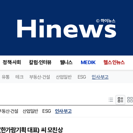
정책·사회
칼럼·인터뷰
웰니스
MEDIK
헬스인뉴스
유통
테크
부동산·건설
산업일반
ESG
인사·부고
부동산·건설
산업일반
ESG
인사·부고
(한가람기획 대표) 씨 모친상