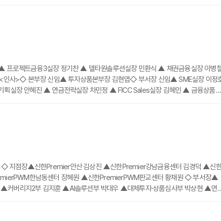
 ▲ 프로젝트금융3실장 정기찬 ▲ 델타원솔루션실장 민환식 ▲ 채권금융실장 이병
훈<인사>◇ 본부장 신임▲ 투자상품본부장 김현엽◇ 부서장 신임▲ SME실장 이정
실장 안혜진 ▲ 연금전략실장 차민정 ▲ FICC Sales실장 김혜인 ▲ 금융상품
 BRM실장 오흥식 ▲ 랩운용실장 안영초 ▲ 종합금융실장 이기혁 ▲ 해운대지점장 
◇ 지점장▲신한Premier안산 김상진 ▲신한Premier강남금융센터 김경덕 ▲신
remierPWM한남동센터 장혜원 ▲신한PremierPWM판교센터 황채원 ◇ 부서장▲
▲커버리지2부 김지훈 ▲AI솔루션부 박대우 ▲대체투자·상품심사부 박상현 ▲연
>◇ 이사대우▲커버리지3부 방종호 ◇ 센터장▲신한Premier대구금융센터 김옥