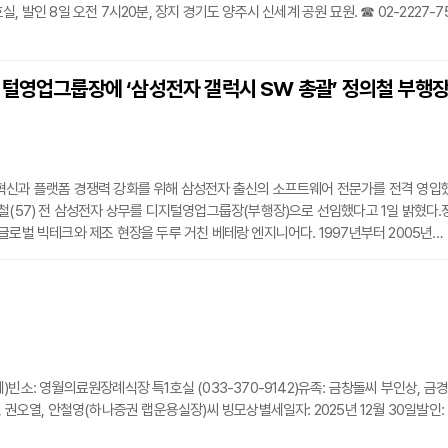
, 발인 8일 오전 7시20분, 장지 경기도 양주시 신세계 공원 묘원. ☎ 02-2227-7
지털영업그룹장에 ‘삼성전자 갤럭시 SW 총괄’ 정의철 부행
혁신과 플랫폼 경쟁력 강화를 위해 삼성전자 출신의 소프트웨어 전문가를 전격 영입
철(57) 전 삼성전자 상무를 디지털영업그룹장(부행장)으로 선임했다고 1일 밝혔다.
글로벌 빅테크와 제조 현장을 두루 거친 베테랑 엔지니어다. 1997년부터 2005년까
프트 본사에서 근무하며 소프트웨어 개발 역량을 쌓았으며, 최근까지 삼성전자 무선
)에서 갤럭시 스마트폰의 소프트웨어를 총괄해왔다.우리은행은 정 그룹장의 영입을 
의 고객 확장과 뱅킹 앱 활성화에 속도를 낼 방침이다. 특히 정 그룹장은 인공지능(AI
)빈소: 영월의료원장례식장 특1호실 (033-370-9142)유족: 금창돌씨 부인상, 금
, 권오열, 안철영(하나증권 랩운용실장)씨 빙모상별세일자: 2025년 12월 30일발인: