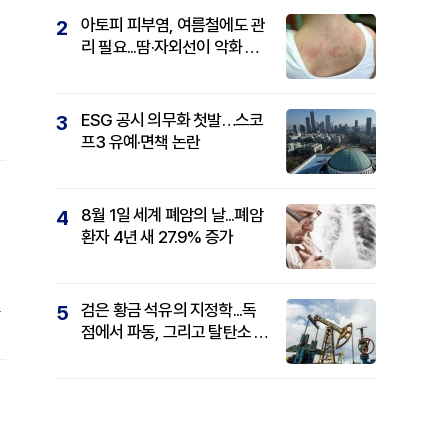
아토피 피부염, 여름철에도 관
2
리 필요...땀·자외선이 악화 요
인
ESG 공시 의무화 첫발…스코
3
프3 유예·면책 논란
8월 1일 세계 폐암의 날...폐암
4
환자 4년 새 27.9% 증가
검은 황금 석유의 지정학...독
5
는
점에서 파동, 그리고 탈탄소 패
권까지
선
온