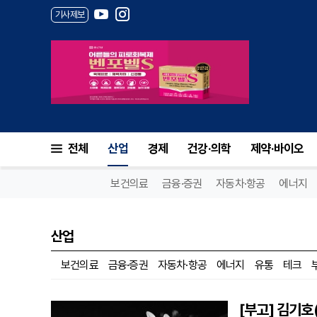
기사제보
전체
산업
경제
건강·의학
제약·바이오
보건의료
금융·증권
자동차·항공
에너지
산업
보건의료
금융·증권
자동차·항공
에너지
유통
테크
[부고] 김기호