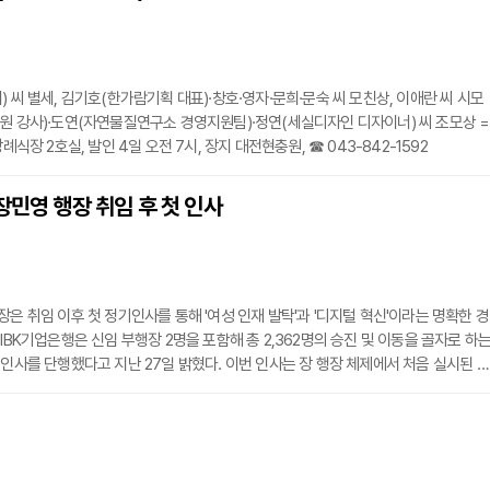
) 씨 별세, 김기호(한가람기획 대표)·창호·영자·문희·문숙 씨 모친상, 이애란 씨 시모
원 강사)·도연(자연물질연구소 경영지원팀)·정연(세실디자인 디자이너) 씨 조모상 =
장례식장 2호실, 발인 4일 오전 7시, 장지 대전현충원, ☎ 043-842-1592
장민영 행장 취임 후 첫 인사
장은 취임 이후 첫 정기인사를 통해 '여성 인재 발탁'과 '디지털 혁신'이라는 명확한 경
 IBK기업은행은 신임 부행장 2명을 포함해 총 2,362명의 승진 및 이동을 골자로 하
기인사를 단행했다고 지난 27일 밝혔다. 이번 인사는 장 행장 체제에서 처음 실시된 대
I 대전환과 정책금융의 실행력을 높이기 위한 현장 중심의 인력 배치가 핵심이다.특히
 특징은 유리천장을 깨고 여성 부행장을 대거 발탁했다는 점이다. 신임 부행장으로 
룹 부행장과 오정순 개인고객그룹 부행장은 모두 각 분야에서 독보적인 전문성을 쌓아