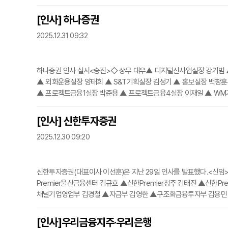
[인사] 하나증권
2025.12.31 09:32
하나증권 인사 실시<승진>◇ 상무 대우▲ 디지털신사업실장 강기범
▲ 외화운용실장 양태희 ▲ S&T기획실장 김성기 ▲ 홍보실장 백창
▲ 프로젝트금융1실장 박준용 ▲ 프로젝트금융4실장 이재일 ▲ WM기획
용실장 신동범 ▲ RP운용실장 남기훈 ▲ 연금지원실장 서기영 ▲ IT
지선 ▲ 부산금융센터 부센터장
[인사] 신한투자증권
2025.12.30 09:20
신한투자증권(대표이사 이선훈)은 지난 29일 인사를 발표했다.<신임>
Premier울산금융센터 김규호 ▲신한Premier청주 김태진 ▲신한P
채널기업영업부 김경철 ▲자금부 김영한 ▲구조화금융투자부 김용민 
지원부 이영규 ▲기업금융센터 정성욱 ▲부동산금융3부 조동일 <이동
연 ▲신한Premier강남금융센터 박성엽 ▲신한Pre
[인사]우리금융지주·우리은행