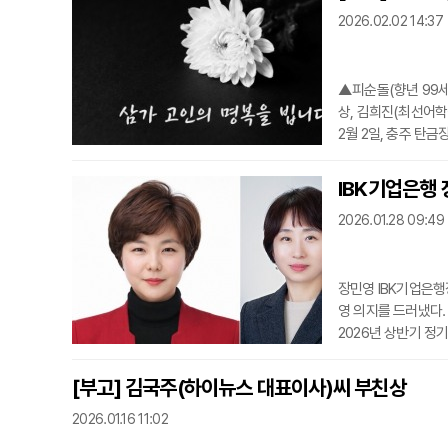
2026.02.02 14:37
▲피순돌(향년 99세
상, 김희진(최선어학
2월 2일, 충주 탄금
IBK기업은행 
2026.01.28 09:49
장민영 IBK기업은행
영 의지를 드러냈다.
2026년 상반기 정
규모 정기인사로, A
이번 인사의 가장 큰
[부고] 김국주(하이뉴스 대표이사)씨 부친상
임된 윤인지 IT그
2026.01.16 11:02
인재들이