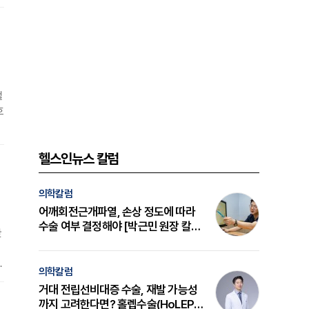
철
호
운
김
헬스인뉴스 칼럼
의학칼럼
어깨회전근개파열, 손상 정도에 따라
수술 여부 결정해야 [박근민 원장 칼
한
럼]
금
의학칼럼
거대 전립선비대증 수술, 재발 가능성
까지 고려한다면? 홀렙수술(HoLEP)