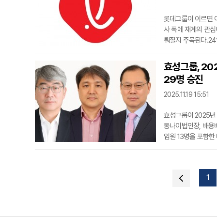
롯데그룹이 이르면 이
사 폭에 재계의 관심
뤄질지 주목된다.24
인 것으로 알려졌다.
해에는 성과 중심 인
효성그룹, 20
하면 올해 역시 ‘안
29명 승진
통군
2025.11.19 15:51
효성그룹이 2025년
동나이법인장, 배용
임원 13명을 포함한
경영 성과를 기반으로
인재와 미래 성장동력
진 배치도 강화했다.
1
확장을 주