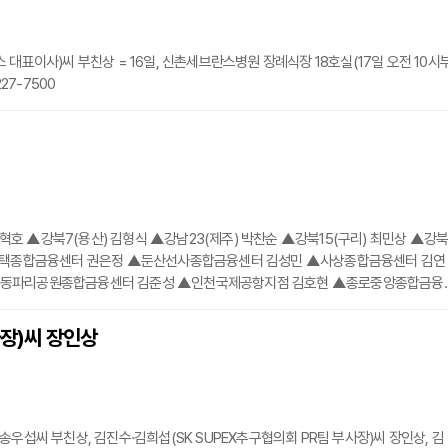
스 대표이사)씨 부친상 = 16일, 신촌세브란스병원 장례식장 18호실(17일 오전 10시
27-7500
혁호 ▲강북7(용산) 김형식 ▲강남23(제주) 박찬순 ▲강북15(구리) 최민상 ▲강북
▲평택종합금융센터 권은정 ▲둔산선사종합금융센터 김성민 ▲사상종합금융센터 김연
목동파리공원종합금융센터 김준성 ▲인천국제공항지점 김호현 ▲종로중앙종합금융
터 배신욱 ▲김해종합금융센터 백만호 ▲군산종합금융센터 서성수 ▲순천종합금융
사장)씨 장인상
·송우섭씨 부친상, 김진수·김희섭(SK SUPEX추구협의회 PR팀 부사장)씨 장인상, 김