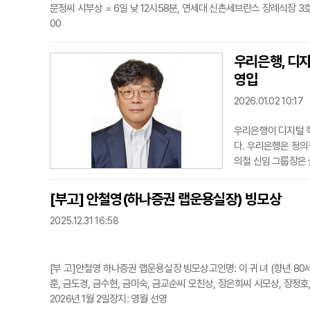
문정씨 시부상 = 6일 낮 12시58분, 연세대 신촌세브란스 장례식장 3호실
00
우리은행, 디
영입
2026.01.02 10:17
우리은행이 디지털 
다. 우리은행은 정의
의철 신임 그룹장은 
지 미국 마이크로소
업부(현 MX사업부
[부고] 안철영(하나증권 랩운용실장) 빙모상
해 비대면 채널 중심
2025.12.31 16:58
기술을 접목해
[부 고]안철영 하나증권 랩운용실장 빙모상고인명: 이 귀 녀 (향년 80세
훈, 금도경, 금수현, 금미숙, 금교순씨 모친상, 장은희씨 시모상, 장정호
2026년 1월 2일장지: 영월 선영