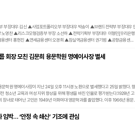
부 부장대우 김신 ▲사업포트폴리오부 부장대우 박송이 ▲브랜드전략부 부장대우 
 노영찬 ▲리스크모형검증부 부장 소선하 ▲전략기획부 부장대우 이형민[우리은행
금융센터 홍현진 ▲연세금융센터 오경희 ▲잠실역금융센터 권기범 ▲공항금융센터
김태환 ▲면목동 이선주 ▲미아사거리 강병진 ▲삼성E&A 박영수 ▲상일동역 황
룹 회장 모친 김문희 용문학원 명예이사장 별세
문학원 명예이사장이 지난 24일 오후 11시경 노환으로 별세했다고 25일 밝혔다. 
생전 청소년 교육과 여성 지위 향상을 위해 평생을 바친 인물로 평가받는다.1928년 고
 장녀로 태어난 고인은 1949년 이화여대 영문학과를 졸업했다. 이후 1966년 용문
직접 교장을 지냈으며, 여성유권자연맹 회장, 한국걸스카우트연맹 총재, 한국청소년
임하며 교육계와 사회활동 전반에서 왕성하게 활동했다. 특히 여성의 사회적 지위 향
사 임박… ‘안정 속 쇄신’ 기조에 관심
여한 공로를 인정받아 2007년에는 김활란여성지도자상을 수상하기도 했다.고인은 