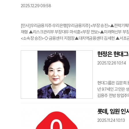
2025.12.29 09:58
[인사]우리금융지주·우리은행[우리금융지주]<부장 승진>▲전략기획
재형 ▲리스크관리부 부장대우 마석훈<부장 전보>▲미래혁신부 부장
<소속장 승진>◇ 금융센터 지점장▲대치역금융센터 김세헌 ▲서초
김진용◇ 지점장▲본점영업부 정현승 ▲가양동 윤기림 ▲매경미디어 
소라 ▲역촌동 박태숙 ▲우장
현정은 현대그
2025.12.26 10:14
현대그룹은 김문희 용
년 97세인 고인은 
김용주 전방 창업주의
고등학교를 설립해 
체협회 회장 등을 역
롯데, 임원 인
상과 양성평등에 기
2025.11.24 10:13
소년 교육에 있어 자