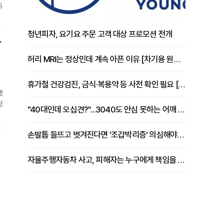
5
청년피자, 요기요 주문 고객 대상 프로모션 전개
장
허리 MRI는 정상인데 계속 아픈 이유 [차기용 원장 칼럼]
휴가철 건강검진, 금식·복용약 등 사전 확인 필요 [정도감 원장 칼럼]
했
정
"40대인데 오십견?"...3040도 안심 못하는 어깨 유착성 관절낭염
사
손발톱 들뜨고 벗겨진다면 '조갑박리증' 의심해야 [김철윤 원장 칼럼]
통
)
자율주행자동차 사고, 피해자는 누구에게 책임을 물을 수 있을까
경