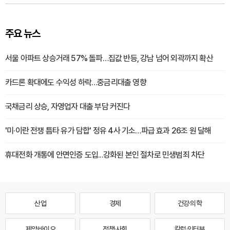
주요 뉴스
서울 아파트 상승거래 57% 돌파…집값 반등, 강남 넘어 외곽까지 확산
카드론 확대에도 수익성 하락…중금리대출 영향
국채금리 상승, 자영업자 대출 부담 커진다
'미·이란 전쟁 틈타 유가 담합' 정유 4사 기소…파급 효과 26조 원 달해
휴대전화 개통에 안면인증 도입...강화된 본인 절차로 민생범죄 차단
산업
경제
건강·의학
제약·바이오
정책·사회
칼럼·인터뷰