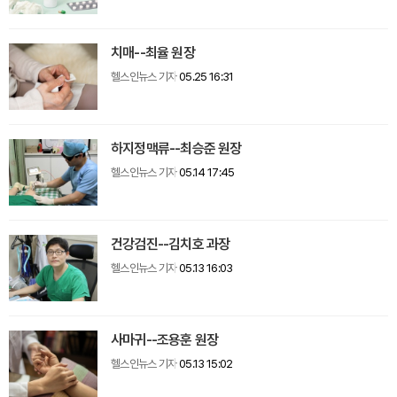
치매--최율 원장
헬스인뉴스 기자
05.25 16:31
하지정맥류--최승준 원장
헬스인뉴스 기자
05.14 17:45
건강검진--김치호 과장
헬스인뉴스 기자
05.13 16:03
사마귀--조용훈 원장
헬스인뉴스 기자
05.13 15:02