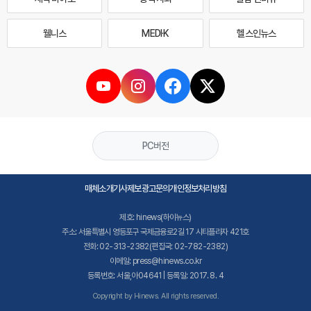
웰니스
MEDI·K
헬스인뉴스
PC버전
매체소개
기사제보
광고문의
개인정보처리방침
제호: hinews(하이뉴스)
주소: 서울특별시 영등포구 국제금융로2길 17 시티플라자 421호
전화: 02-313-2382(편집국: 02-782-2382)
이메일: press@hinews.co.kr
등록번호: 서울,아04641 | 등록일: 2017. 8. 4
Copyright by Hinews. All rights reserved.