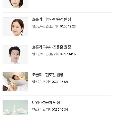
호흡기·피부--박윤경 원장
헬스인뉴스편집팀 기자
10.05 12:23
호흡기·피부--조용훈 원장
헬스인뉴스편집팀 기자
09.27 14:32
코골이--현도진 원장
헬스인뉴스 기자
07.30 16:54
비염--성용해 원장
헬스인뉴스 기자
07.30 16:34