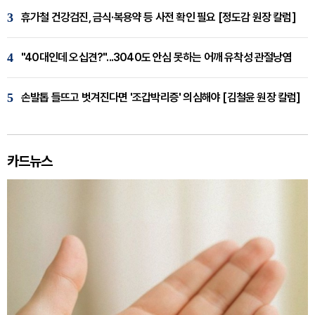
3
휴가철 건강검진, 금식·복용약 등 사전 확인 필요 [정도감 원장 칼럼]
4
"40대인데 오십견?"...3040도 안심 못하는 어깨 유착성 관절낭염
5
손발톱 들뜨고 벗겨진다면 '조갑박리증' 의심해야 [김철윤 원장 칼럼]
카드뉴스