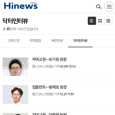
닥터인터뷰
총
41
건의 기사가 있습니다.
오피니언
의학칼럼
HI인터뷰
닥터인터뷰
치아교정--유기원 원장
헬스인뉴스편집팀 기자
02.09 12:13
임플란트--황재호 원장
헬스인뉴스편집팀 기자
12.21 11:51
치아교정--이정현 원장