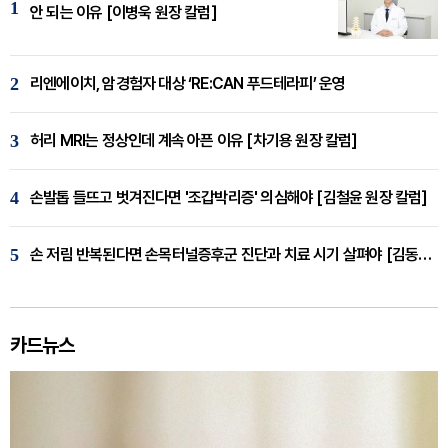
1
안 되는 이유 [이병욱 원장 칼럼]
2
리엔에이치, 암경험자 대상 ‘RE:CAN 푸드테라피’ 운영
3
허리 MRI는 정상인데 계속 아픈 이유 [차기용 원장 칼럼]
4
손발톱 들뜨고 벗겨진다면 '조갑박리증' 의심해야 [김철윤 원장 칼럼]
5
손 저림 반복된다면 손목터널증후군 진단과 치료 시기 살펴야 [김동현 원장 칼럼]
카드뉴스