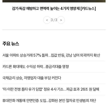
감기·독감 예방하고 면역력 높이는 4가지 영양제 [카드뉴스]
<
3 / 3
>
주요 뉴스
서울 아파트 상승거래 57% 돌파…집값 반등, 강남 넘어 외곽까지 확산
카드론 확대에도 수익성 하락…중금리대출 영향
국채금리 상승, 자영업자 대출 부담 커진다
'미·이란 전쟁 틈타 유가 담합' 정유 4사 기소…파급 효과 26조 원 달해
휴대전화 개통에 안면인증 도입...강화된 본인 절차로 민생범죄 차단