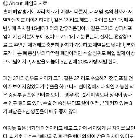
◎ About, 폐암의 치료
흔히 폐암 병기에 따라 치료가 어떻게 다른지, 대략 몇 %의 환자가 재
발하는지를 이야기하지만, 같은 1기라고 해도 큰 차이를 보인다. 폐 주
변부에 위치한 1.5센티미터의 간유리음영이나 같은 크기의 상피세포
암이 기관지 분지부에 있어도 모두 1기로 분류된다. 전자는 흉강경으
로 그 주변만 제거해도 충분히 완치가 가능하고 재발율도 낮지만, 분화
도가 나쁜 폐 중심부의 딱딱한 폐암이라면 수술 범위도 폐엽 절제 이상
으로 넓어지고, 재발율도 높아 5년 안에 20% 가량 재발 한다.
폐암 3기의 경우도 차이가 크다. 같은 3기라도 수술하기 전 림프절 전
이가 보이지 않았다가 수술을 하고 나서 현미경에서나 확인 가능한 작
은 중심부 림프절 전이를 보이는 경우에는 2기 폐암보다 성적이 좋다
는 연구 결과도 있다. 수술 전 중심부 림프절이 여러 군데 커져 있는 3
기 폐암은 5년 생존율이 매우 좋지 않다.
이렇듯 같은 병기의 폐암이라고 해도 그 안에서 이렇게 큰 차이를 보인
다. 최세훈 교수는 “폐암의 경후 같은 형태의 암이 같은 위치에 있어도