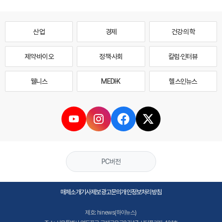
산업
경제
건강·의학
제약·바이오
정책·사회
칼럼·인터뷰
웰니스
MEDI·K
헬스인뉴스
PC버전
매체소개
기사제보
광고문의
개인정보처리방침
제호: hinews(하이뉴스)