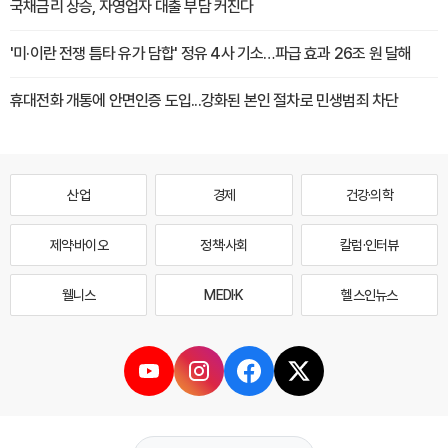
국채금리 상승, 자영업자 대출 부담 커진다
'미·이란 전쟁 틈타 유가 담합' 정유 4사 기소…파급 효과 26조 원 달해
휴대전화 개통에 안면인증 도입...강화된 본인 절차로 민생범죄 차단
산업
경제
건강·의학
제약·바이오
정책·사회
칼럼·인터뷰
웰니스
MEDI·K
헬스인뉴스