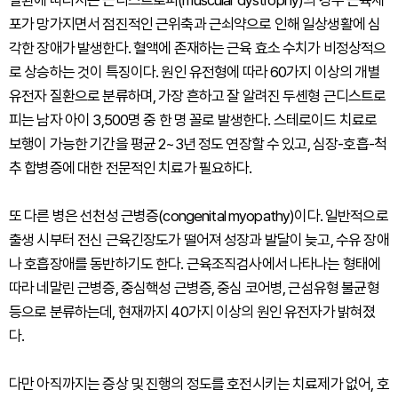
질환에 따라서는 근디스트로피(muscular dystrophy)의 경우 근육세
포가 망가지면서 점진적인 근위축과 근쇠약으로 인해 일상생활에 심
각한 장애가 발생한다. 혈액에 존재하는 근육 효소 수치가 비정상적으
로 상승하는 것이 특징이다. 원인 유전형에 따라 60가지 이상의 개별
유전자 질환으로 분류하며, 가장 흔하고 잘 알려진 두셴형 근디스트로
피는 남자 아이 3,500명 중 한 명 꼴로 발생한다. 스테로이드 치료로
보행이 가능한 기간을 평균 2~3년 정도 연장할 수 있고, 심장-호흡-척
추 합병증에 대한 전문적인 치료가 필요하다.
또 다른 병은 선천성 근병증(congenital myopathy)이다. 일반적으로
출생 시부터 전신 근육긴장도가 떨어져 성장과 발달이 늦고, 수유 장애
나 호흡장애를 동반하기도 한다. 근육조직검사에서 나타나는 형태에
따라 네말린 근병증, 중심핵성 근병증, 중심 코어병, 근섬유형 불균형
등으로 분류하는데, 현재까지 40가지 이상의 원인 유전자가 밝혀졌
다.
다만 아직까지는 증상 및 진행의 정도를 호전시키는 치료제가 없어, 호