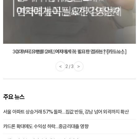
감기·독감 예방하고 면역력 높이는 4가지 영양제 [카드뉴스]
<
3 / 3
>
주요 뉴스
서울 아파트 상승거래 57% 돌파…집값 반등, 강남 넘어 외곽까지 확산
카드론 확대에도 수익성 하락…중금리대출 영향