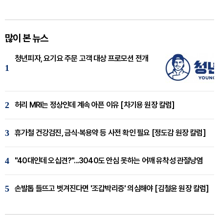
많이 본 뉴스
청년피자, 요기요 주문 고객 대상 프로모션 전개
1
2
허리 MRI는 정상인데 계속 아픈 이유 [차기용 원장 칼럼]
3
휴가철 건강검진, 금식·복용약 등 사전 확인 필요 [정도감 원장 칼럼]
4
"40대인데 오십견?"...3040도 안심 못하는 어깨 유착성 관절낭염
5
손발톱 들뜨고 벗겨진다면 '조갑박리증' 의심해야 [김철윤 원장 칼럼]