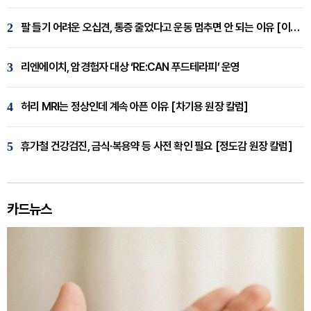
2
팔 들기 어려운 오십견, 통증 줄었다고 운동 멈추면 안 되는 이유 [이병욱 원장 칼럼]
3
리엔에이치, 암경험자 대상 ‘RE:CAN 푸드테라피’ 운영
4
허리 MRI는 정상인데 계속 아픈 이유 [차기용 원장 칼럼]
5
휴가철 건강검진, 금식·복용약 등 사전 확인 필요 [정도감 원장 칼럼]
카드뉴스