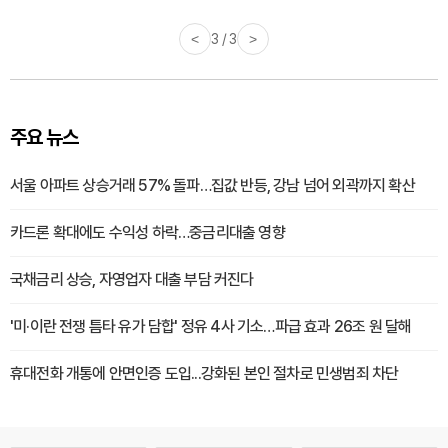
<
3 / 3
>
주요 뉴스
서울 아파트 상승거래 57% 돌파…집값 반등, 강남 넘어 외곽까지 확산
카드론 확대에도 수익성 하락…중금리대출 영향
국채금리 상승, 자영업자 대출 부담 커진다
'미·이란 전쟁 틈타 유가 담합' 정유 4사 기소…파급 효과 26조 원 달해
휴대전화 개통에 안면인증 도입...강화된 본인 절차로 민생범죄 차단