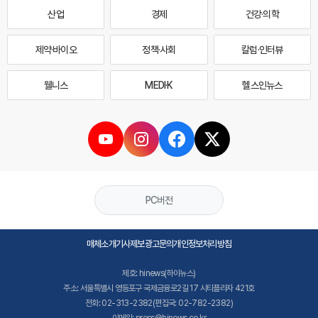
산업
경제
건강·의학
제약·바이오
정책·사회
칼럼·인터뷰
웰니스
MEDI·K
헬스인뉴스
PC버전
매체소개
기사제보
광고문의
개인정보처리방침
제호: hinews(하이뉴스)
주소: 서울특별시 영등포구 국제금융로2길 17 시티플라자 421호
전화: 02-313-2382(편집국: 02-782-2382)
이메일: press@hinews.co.kr