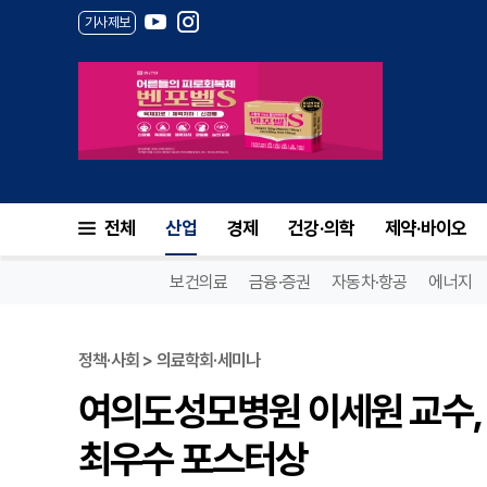
기사제보
전체
산업
경제
건강·의학
제약·바이오
보건의료
금융·증권
자동차·항공
에너지
정책·사회 > 의료학회·세미나
여의도성모병원 이세원 교수
최우수 포스터상