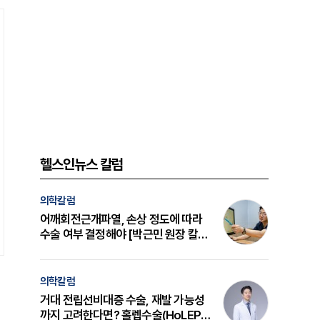
헬스인뉴스 칼럼
의학칼럼
어깨회전근개파열, 손상 정도에 따라
수술 여부 결정해야 [박근민 원장 칼
럼]
의학칼럼
거대 전립선비대증 수술, 재발 가능성
까지 고려한다면? 홀렙수술(HoLEP)