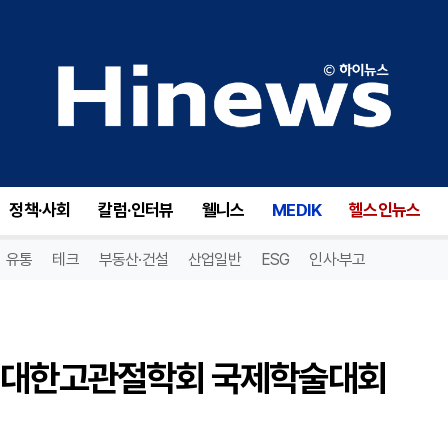
여의도성모병원 이세원 교수, 대한고관절학회 국제학술대회 최우수 포스터상
정책·사회
칼럼·인터뷰
웰니스
MEDIK
헬스인뉴스
유통
테크
부동산·건설
산업일반
ESG
인사·부고
, 대한고관절학회 국제학술대회