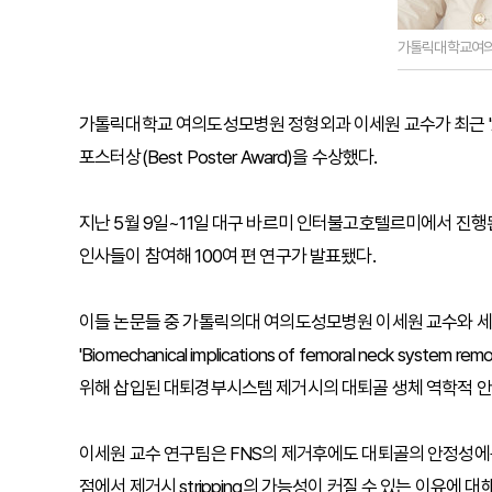
가톨릭대학교여
가톨릭대학교 여의도성모병원 정형외과 이세원 교수가 최근 '2
포스터상(Best Poster Award)을 수상했다.
지난 5월 9일~11일 대구 바르미 인터불고호텔르미에서 진행
인사들이 참여해 100여 편 연구가 발표됐다.
이들 논문들 중 가톨릭의대 여의도성모병원 이세원 교수와 
'Biomechanical implications of femoral neck system r
위해 삽입된 대퇴경부시스템 제거시의 대퇴골 생체 역학적 안정
이세원 교수 연구팀은 FNS의 제거후에도 대퇴골의 안정성에는 큰
점에서 제거시 stripping의 가능성이 커질 수 있는 이유에 대