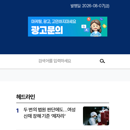
발행일: 2026-08-07(금)
헤드라인
두 번의 법원 판단에도…여성
1
산재 장해 기준 ‘제자리’