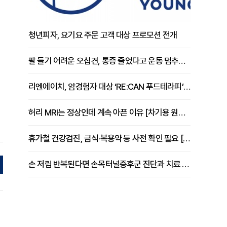
청년피자, 요기요 주문 고객 대상 프로모션 전개
팔 들기 어려운 오십견, 통증 줄었다고 운동 멈추면 안 되는 이유 [이병욱 원장 칼럼]
리엔에이치, 암경험자 대상 ‘RE:CAN 푸드테라피’ 운영
허리 MRI는 정상인데 계속 아픈 이유 [차기용 원장 칼럼]
휴가철 건강검진, 금식·복용약 등 사전 확인 필요 [정도감 원장 칼럼]
손 저림 반복된다면 손목터널증후군 진단과 치료 시기 살펴야 [김동현 원장 칼럼]