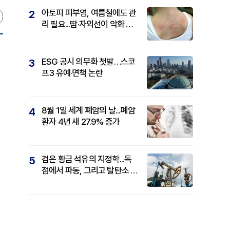
아토피 피부염, 여름철에도 관
2
리 필요...땀·자외선이 악화 요
인
ESG 공시 의무화 첫발…스코
3
프3 유예·면책 논란
8월 1일 세계 폐암의 날...폐암
4
환자 4년 새 27.9% 증가
검은 황금 석유의 지정학...독
5
점에서 파동, 그리고 탈탄소 패
권까지