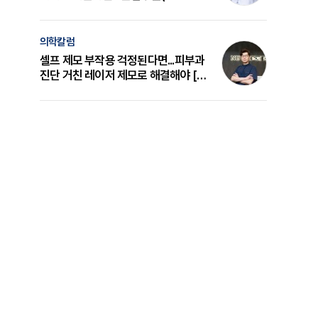
의 원리와 선택 기준 [길건 원장 칼럼]
의학칼럼
셀프 제모 부작용 걱정된다면...피부과
진단 거친 레이저 제모로 해결해야 [변
준석 원장 칼럼]