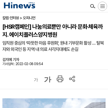
칼럼·인터뷰 > 오피니언
[HSR캠페인] 나눔의료뿐만 아니라 문화‧체육까
지. 에이치플러스양지병원
임직원 중심의 ‘따뜻한 마음 후원회’, 원내 기부문화 활성 … 탈북
자와 외국인 등 지역 내 의료 사각지대에도 손길
김지예 기자
기사입력 : 2022-02-08 09:54
가
가