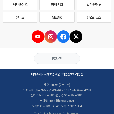
제약·바이오
정책·사회
칼럼·인터뷰
웰니스
MEDI·K
헬스인뉴스
PC버전
매체소개
기사제보
광고문의
개인정보처리방침
제호: hinews(하이뉴스)
주소: 서울특별시 영등포구 국제금융로2길 17 시티플라자 421호
전화: 02-313-2382(편집국: 02-782-2382)
이메일: press@hinews.co.kr
등록번호: 서울,아04641 | 등록일: 2017. 8. 4
Copyright by Hinews. All rights reserved.