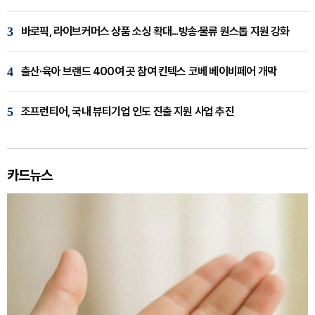
3
바로픽, 라이브커머스 상품 소싱 확대...방송·물류 원스톱 지원 강화
4
출산·육아 브랜드 400여 곳 참여 킨텍스 코베 베이비페어 개막
5
조프런티어, 국내 뷰티기업 인도 진출 지원 사업 추진
카드뉴스