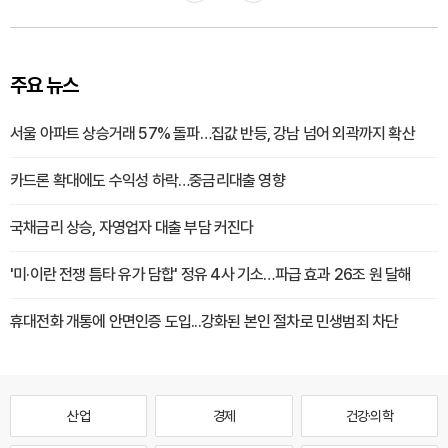
주요 뉴스
서울 아파트 상승거래 57% 돌파…집값 반등, 강남 넘어 외곽까지 확산
카드론 확대에도 수익성 하락…중금리대출 영향
국채금리 상승, 자영업자 대출 부담 커진다
'미·이란 전쟁 틈타 유가 담합' 정유 4사 기소…파급 효과 26조 원 달해
휴대전화 개통에 안면인증 도입...강화된 본인 절차로 민생범죄 차단
산업
경제
건강·의학