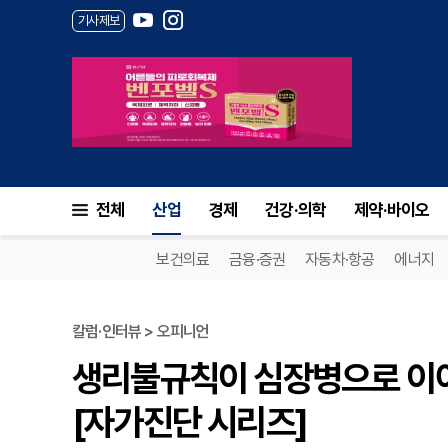
기사제보
전체
산업
경제
건강·의학
제약·바이오
보건의료
금융·증권
자동차·항공
에너지
칼럼·인터뷰 > 오피니언
생리불규칙이 심장병으로 이어
[자가진단 시리즈]