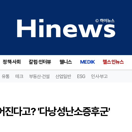
생리불규칙이 심장병으로 이어진다고? '다낭성난소증후군' [자가진단 시리즈]
정책·사회
칼럼·인터뷰
웰니스
MEDIK
헬스인뉴스
유통
테크
부동산·건설
산업일반
ESG
인사·부고
진다고? '다낭성난소증후군'