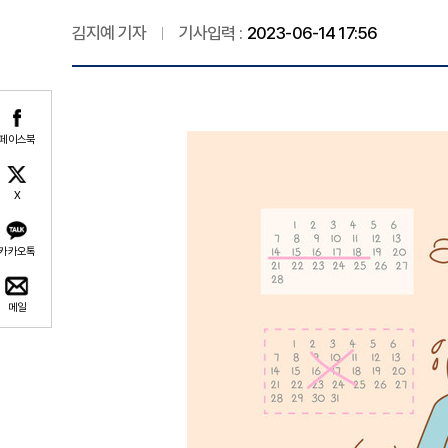
김지예 기자
기사입력 :
2023-06-14 17:56
페이스북
X
카카오톡
메일