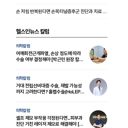
손 저림 반복된다면 손목터널증후군 진단과 치료 시기 살펴야 [김동현 원장 칼럼]
헬스인뉴스 칼럼
의학칼럼
어깨회전근개파열, 손상 정도에 따라
수술 여부 결정해야 [박근민 원장 칼
럼]
의학칼럼
거대 전립선비대증 수술, 재발 가능성
까지 고려한다면? 홀렙수술(HoLEP)
의 원리와 선택 기준 [길건 원장 칼럼]
의학칼럼
셀프 제모 부작용 걱정된다면...피부과
진단 거친 레이저 제모로 해결해야 [변