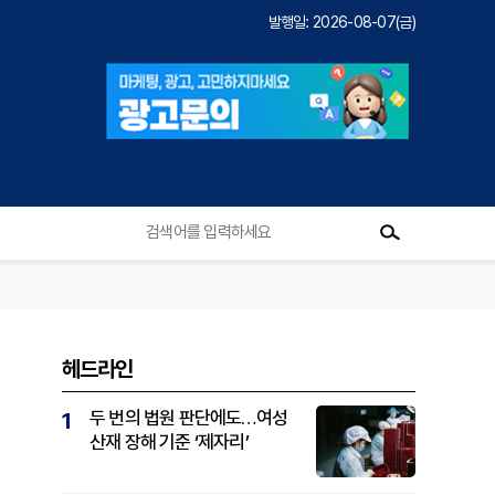
발행일: 2026-08-07(금)
헤드라인
두 번의 법원 판단에도…여성
1
산재 장해 기준 ‘제자리’