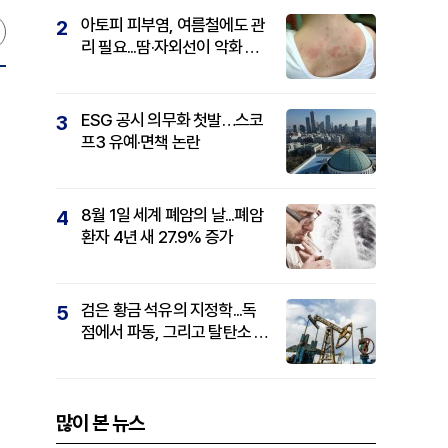
아토피 피부염, 여름철에도 관
2
리 필요...땀·자외선이 악화 요
인
ESG 공시 의무화 첫발…스코
3
프3 유예·면책 논란
8월 1일 세계 폐암의 날...폐암
4
환자 4년 새 27.9% 증가
검은 황금 석유의 지정학...독
5
점에서 파동, 그리고 탈탄소 패
권까지
많이 본 뉴스