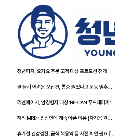
청년피자, 요기요 주문 고객 대상 프로모션 전개
팔 들기 어려운 오십견, 통증 줄었다고 운동 멈추면 안 되는 이유 [이병욱 원장 칼럼]
리엔에이치, 암경험자 대상 ‘RE:CAN 푸드테라피’ 운영
허리 MRI는 정상인데 계속 아픈 이유 [차기용 원장 칼럼]
휴가철 건강검진, 금식·복용약 등 사전 확인 필요 [정도감 원장 칼럼]