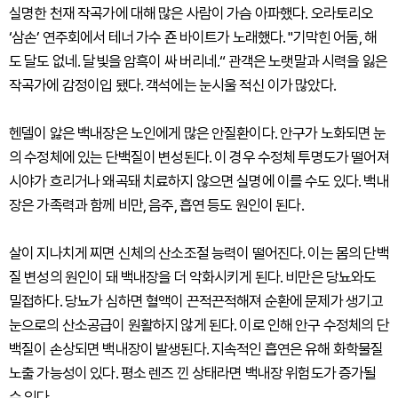
실명한 천재 작곡가에 대해 많은 사람이 가슴 아파했다. 오라토리오
‘삼손’ 연주회에서 테너 가수 죤 바이트가 노래했다. "기막힌 어둠, 해
도 달도 없네. 달빛을 암흑이 싸 버리네.“ 관객은 노랫말과 시력을 잃은
작곡가에 감정이입 됐다. 객석에는 눈시울 적신 이가 많았다.
헨델이 앓은 백내장은 노인에게 많은 안질환이다. 안구가 노화되면 눈
의 수정체에 있는 단백질이 변성된다. 이 경우 수정체 투명도가 떨어져
시야가 흐리거나 왜곡돼 치료하지 않으면 실명에 이를 수도 있다. 백내
장은 가족력과 함께 비만, 음주, 흡연 등도 원인이 된다.
살이 지나치게 찌면 신체의 산소조절 능력이 떨어진다. 이는 몸의 단백
질 변성의 원인이 돼 백내장을 더 악화시키게 된다. 비만은 당뇨와도
밀접하다. 당뇨가 심하면 혈액이 끈적끈적해져 순환에 문제가 생기고
눈으로의 산소공급이 원활하지 않게 된다. 이로 인해 안구 수정체의 단
백질이 손상되면 백내장이 발생된다. 지속적인 흡연은 유해 화학물질
노출 가능성이 있다. 평소 렌즈 낀 상태라면 백내장 위험도가 증가될
수 있다.