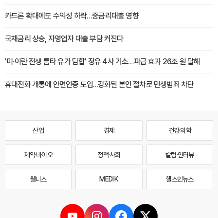
카드론 확대에도 수익성 하락…중금리대출 영향
국채금리 상승, 자영업자 대출 부담 커진다
'미·이란 전쟁 틈타 유가 담합' 정유 4사 기소…파급 효과 26조 원 달해
휴대전화 개통에 안면인증 도입...강화된 본인 절차로 민생범죄 차단
산업
경제
건강·의학
제약·바이오
정책·사회
칼럼·인터뷰
웰니스
MEDI·K
헬스인뉴스