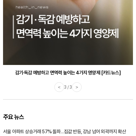
감기·독감 예방하고 면역력 높이는 4가지 영양제 [카드뉴스]
<
3 / 3
>
주요 뉴스
서울 아파트 상승거래 57% 돌파…집값 반등, 강남 넘어 외곽까지 확산