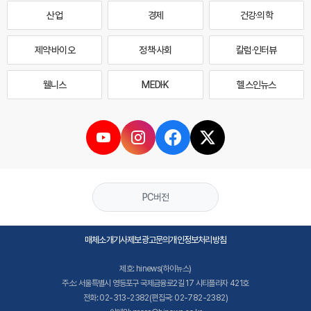
산업
경제
건강·의학
제약·바이오
정책·사회
칼럼·인터뷰
웰니스
MEDI·K
헬스인뉴스
PC버전
매체소개
기사제보
광고문의
개인정보처리방침
제호: hinews(하이뉴스)
주소: 서울특별시 영등포구 국제금융로2길 17 시티플라자 421호
전화: 02-313-2382(편집국: 02-782-2382)