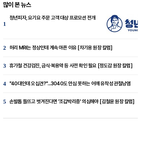
많이 본 뉴스
청년피자, 요기요 주문 고객 대상 프로모션 전개
1
2
허리 MRI는 정상인데 계속 아픈 이유 [차기용 원장 칼럼]
3
휴가철 건강검진, 금식·복용약 등 사전 확인 필요 [정도감 원장 칼럼]
4
"40대인데 오십견?"...3040도 안심 못하는 어깨 유착성 관절낭염
5
손발톱 들뜨고 벗겨진다면 '조갑박리증' 의심해야 [김철윤 원장 칼럼]