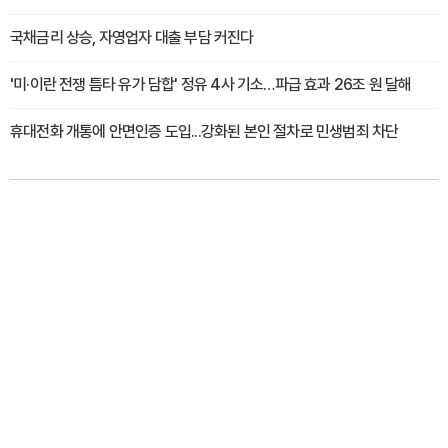
국채금리 상승, 자영업자 대출 부담 커진다
'미·이란 전쟁 틈타 유가 담합' 정유 4사 기소…파급 효과 26조 원 달해
휴대전화 개통에 안면인증 도입...강화된 본인 절차로 민생범죄 차단