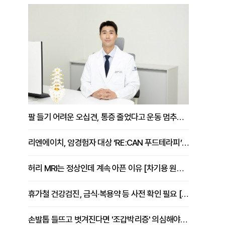
팔 들기 어려운 오십견, 통증 줄었다고 운동 멈추면 안 되는 이유 [이병욱 원장 칼럼]
리엔에이치, 암경험자 대상 ‘RE:CAN 푸드테라피’ 운영
허리 MRI는 정상인데 계속 아픈 이유 [차기용 원장 칼럼]
휴가철 건강검진, 금식·복용약 등 사전 확인 필요 [정도감 원장 칼럼]
손발톱 들뜨고 벗겨진다면 '조갑박리증' 의심해야 [김철윤 원장 칼럼]