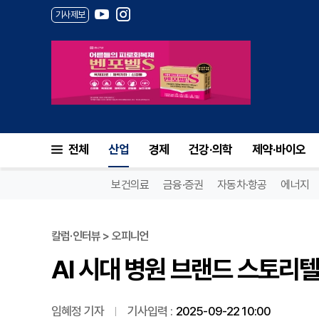
기사제보
AI 시대 병원 브랜드 스토리텔링
전체
산업
경제
건강·의학
제약·바이오
보건의료
금융·증권
자동차·항공
에너지
칼럼·인터뷰 > 오피니언
AI 시대 병원 브랜드 스토리텔
임혜정 기자
기사입력 :
2025-09-22 10:00