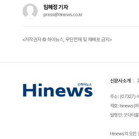
임혜정 기자
press@hinews.co.kr
<저작권자 © 하이뉴스, 무단전재 및 재배포 금지>
신문사소개
주소: (07327)
제호: hinews(하
발행인: 굿닥터홀딩
Hinews의 모