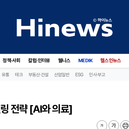
 전략 [AI와 의료]
정책·사회
칼럼·인터뷰
웰니스
MEDIK
헬스인뉴스
유통
테크
부동산·건설
산업일반
ESG
인사·부고
링 전략 [AI와 의료]