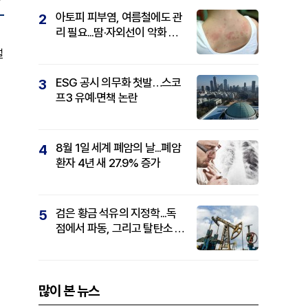
아토피 피부염, 여름철에도 관
2
리 필요...땀·자외선이 악화 요
인
설
ESG 공시 의무화 첫발…스코
3
프3 유예·면책 논란
8월 1일 세계 폐암의 날...폐암
4
환자 4년 새 27.9% 증가
검은 황금 석유의 지정학...독
5
점에서 파동, 그리고 탈탄소 패
권까지
많이 본 뉴스