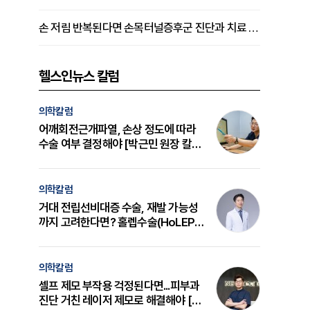
손 저림 반복된다면 손목터널증후군 진단과 치료 시기 살펴야 [김동현 원장 칼럼]
헬스인뉴스 칼럼
의학칼럼
어깨회전근개파열, 손상 정도에 따라
수술 여부 결정해야 [박근민 원장 칼
럼]
의학칼럼
거대 전립선비대증 수술, 재발 가능성
까지 고려한다면? 홀렙수술(HoLEP)
의 원리와 선택 기준 [길건 원장 칼럼]
의학칼럼
셀프 제모 부작용 걱정된다면...피부과
진단 거친 레이저 제모로 해결해야 [변