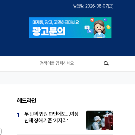
발행일: 2026-08-07(금)
헤드라인
두 번의 법원 판단에도…여성
1
산재 장해 기준 ‘제자리’