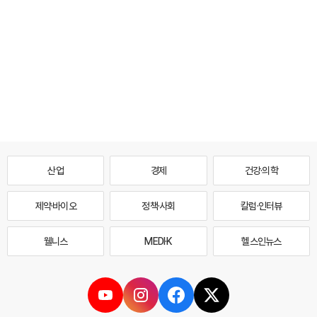
산업
경제
건강·의학
제약·바이오
정책·사회
칼럼·인터뷰
웰니스
MEDI·K
헬스인뉴스