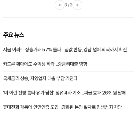
<
3 / 3
>
주요 뉴스
서울 아파트 상승거래 57% 돌파…집값 반등, 강남 넘어 외곽까지 확산
카드론 확대에도 수익성 하락…중금리대출 영향
국채금리 상승, 자영업자 대출 부담 커진다
'미·이란 전쟁 틈타 유가 담합' 정유 4사 기소…파급 효과 26조 원 달해
휴대전화 개통에 안면인증 도입...강화된 본인 절차로 민생범죄 차단