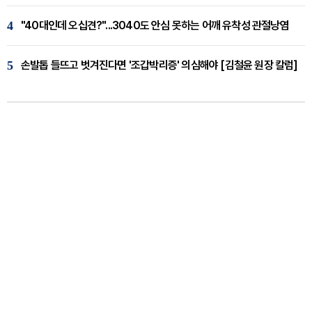
4
"40대인데 오십견?"...3040도 안심 못하는 어깨 유착성 관절낭염
5
손발톱 들뜨고 벗겨진다면 '조갑박리증' 의심해야 [김철윤 원장 칼럼]