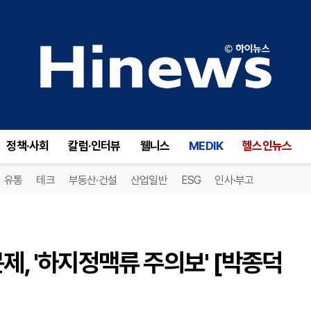
운동 부족이 부른 다리 혈관 문제, '하지정맥류 주의보' [박종덕 원장 칼럼]
정책·사회
칼럼·인터뷰
웰니스
MEDIK
헬스인뉴스
유통
테크
부동산·건설
산업일반
ESG
인사·부고
제, '하지정맥류 주의보' [박종덕