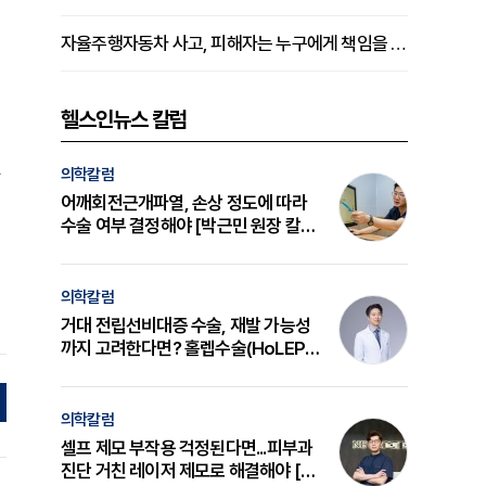
자율주행자동차 사고, 피해자는 누구에게 책임을 물을 수 있을까
헬스인뉴스 칼럼
의학칼럼
어깨회전근개파열, 손상 정도에 따라
수술 여부 결정해야 [박근민 원장 칼
럼]
의학칼럼
거대 전립선비대증 수술, 재발 가능성
까지 고려한다면? 홀렙수술(HoLEP)
의 원리와 선택 기준 [길건 원장 칼럼]
의학칼럼
셀프 제모 부작용 걱정된다면...피부과
진단 거친 레이저 제모로 해결해야 [변