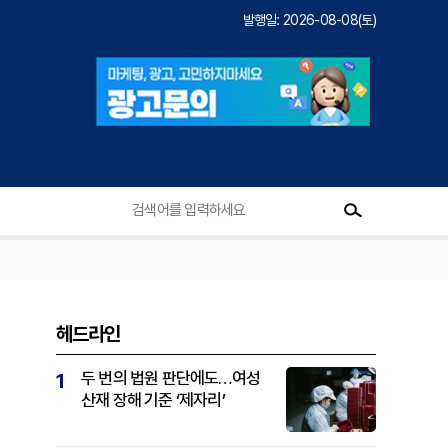
발행일: 2026-08-08(토)
헤드라인
두 번의 법원 판단에도…여성
1
산재 장해 기준 ‘제자리’