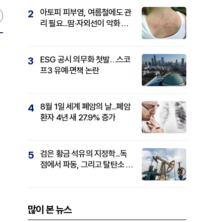
아토피 피부염, 여름철에도 관
2
리 필요...땀·자외선이 악화 요
인
ESG 공시 의무화 첫발…스코
3
프3 유예·면책 논란
8월 1일 세계 폐암의 날...폐암
4
환자 4년 새 27.9% 증가
검은 황금 석유의 지정학...독
5
점에서 파동, 그리고 탈탄소 패
권까지
많이 본 뉴스