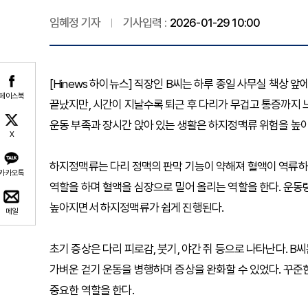
임혜정 기자
기사입력 :
2026-01-29 10:00
[Hinews 하이뉴스] 직장인 B씨는 하루 종일 사무실 책상 
페이스북
끝났지만, 시간이 지날수록 퇴근 후 다리가 무겁고 통증까지 
운동 부족과 장시간 앉아 있는 생활은 하지정맥류 위험을 높
X
하지정맥류는 다리 정맥의 판막 기능이 약해져 혈액이 역류하고 
카카오톡
역할을 하며 혈액을 심장으로 밀어 올리는 역할을 한다. 운동
높아지면서 하지정맥류가 쉽게 진행된다.
메일
초기 증상은 다리 피로감, 붓기, 야간 쥐 등으로 나타난다. B
가벼운 걷기 운동을 병행하며 증상을 완화할 수 있었다. 꾸준한
중요한 역할을 한다.