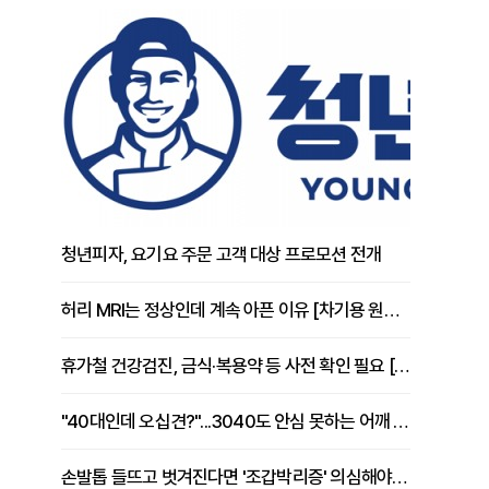
청년피자, 요기요 주문 고객 대상 프로모션 전개
허리 MRI는 정상인데 계속 아픈 이유 [차기용 원장 칼럼]
휴가철 건강검진, 금식·복용약 등 사전 확인 필요 [정도감 원장 칼럼]
"40대인데 오십견?"...3040도 안심 못하는 어깨 유착성 관절낭염
손발톱 들뜨고 벗겨진다면 '조갑박리증' 의심해야 [김철윤 원장 칼럼]