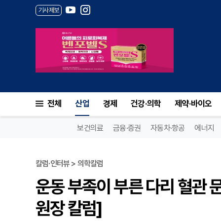
기사제보
전체
산업
경제
건강·의학
제약·바이오
보건의료
금융·증권
자동차·항공
에너지
칼럼·인터뷰 > 의학칼럼
운동 부족이 부른 다리 혈관 문
원장 칼럼]