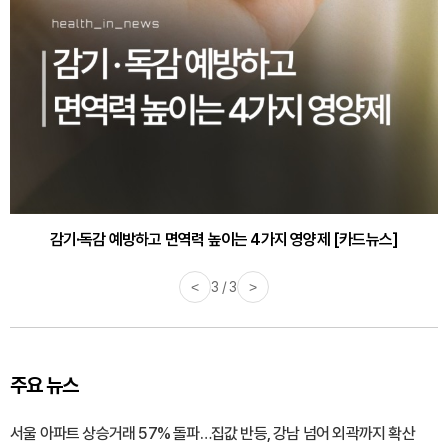
감기·독감 예방하고 면역력 높이는 4가지 영양제 [카드뉴스]
<
3 / 3
>
주요 뉴스
서울 아파트 상승거래 57% 돌파…집값 반등, 강남 넘어 외곽까지 확산