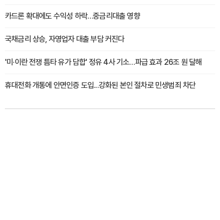
카드론 확대에도 수익성 하락…중금리대출 영향
국채금리 상승, 자영업자 대출 부담 커진다
'미·이란 전쟁 틈타 유가 담합' 정유 4사 기소…파급 효과 26조 원 달해
휴대전화 개통에 안면인증 도입...강화된 본인 절차로 민생범죄 차단