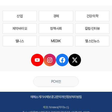
산업
경제
건강·의학
제약·바이오
정책·사회
칼럼·인터뷰
웰니스
MEDI·K
헬스인뉴스
PC버전
매체소개
기사제보
광고문의
개인정보처리방침
제호: hinews(하이뉴스)