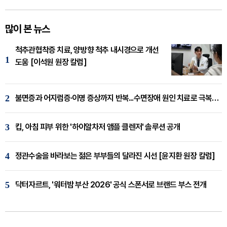
많이 본 뉴스
척추관협착증 치료, 양방향 척추 내시경으로 개선
1
도움 [이석원 원장 칼럼]
2
불면증과 어지럼증·이명 증상까지 반복...수면장애 원인 치료로 극복해야
3
킵, 아침 피부 위한 '하이알차저 앰플 클렌저' 솔루션 공개
4
정관수술을 바라보는 젊은 부부들의 달라진 시선 [윤지환 원장 칼럼]
5
닥터자르트, '워터밤 부산 2026' 공식 스폰서로 브랜드 부스 전개