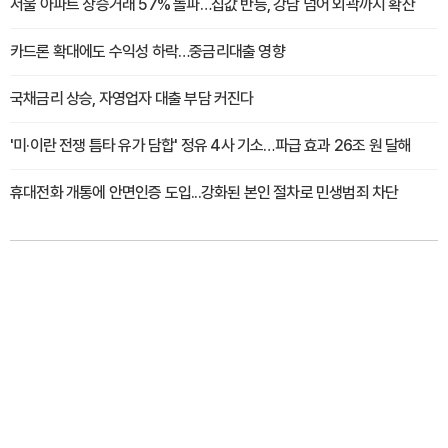
서울 아파트 상승거래 57% 돌파…집값 반등, 강남 넘어 외곽까지 확산
카드론 확대에도 수익성 하락…중금리대출 영향
국채금리 상승, 자영업자 대출 부담 커진다
'미·이란 전쟁 틈타 유가 담합' 정유 4사 기소…파급 효과 26조 원 달해
휴대전화 개통에 안면인증 도입...강화된 본인 절차로 민생범죄 차단