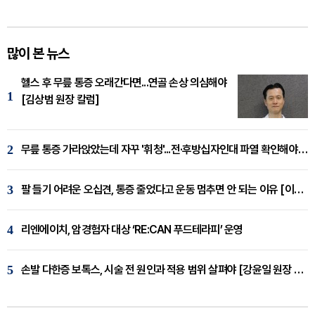
많이 본 뉴스
헬스 후 무릎 통증 오래간다면...연골 손상 의심해야
1
[김상범 원장 칼럼]
2
무릎 통증 가라앉았는데 자꾸 '휘청'...전·후방십자인대 파열 확인해야 [곽우경 원장 칼럼]
3
팔 들기 어려운 오십견, 통증 줄었다고 운동 멈추면 안 되는 이유 [이병욱 원장 칼럼]
4
리엔에이치, 암경험자 대상 ‘RE:CAN 푸드테라피’ 운영
5
손발 다한증 보톡스, 시술 전 원인과 적용 범위 살펴야 [강윤일 원장 칼럼]