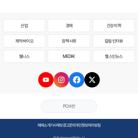
산업
경제
건강·의학
제약·바이오
정책·사회
칼럼·인터뷰
웰니스
MEDI·K
헬스인뉴스
PC버전
매체소개
기사제보
광고문의
개인정보처리방침