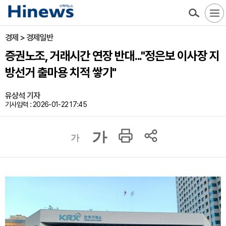
경제 > 경제일반
증권노조, 거래시간 연장 반대..."정은보 이사장 지
방선거 출마용 치적 쌓기"
유상석 기자
기사입력 : 2026-01-22 17:45
가
가