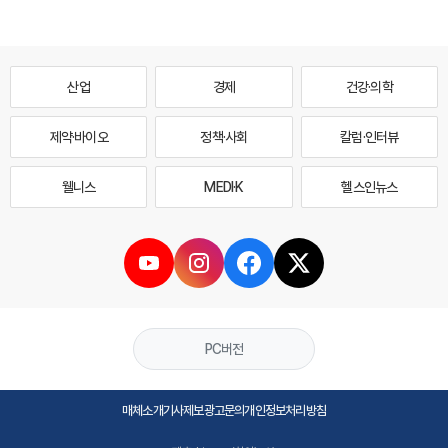
산업
경제
건강·의학
제약·바이오
정책·사회
칼럼·인터뷰
웰니스
MEDI·K
헬스인뉴스
PC버전
매체소개
기사제보
광고문의
개인정보처리방침