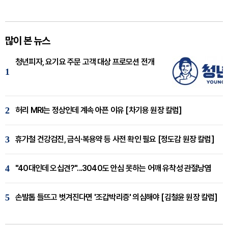
많이 본 뉴스
청년피자, 요기요 주문 고객 대상 프로모션 전개
1
2
허리 MRI는 정상인데 계속 아픈 이유 [차기용 원장 칼럼]
3
휴가철 건강검진, 금식·복용약 등 사전 확인 필요 [정도감 원장 칼럼]
4
"40대인데 오십견?"...3040도 안심 못하는 어깨 유착성 관절낭염
5
손발톱 들뜨고 벗겨진다면 '조갑박리증' 의심해야 [김철윤 원장 칼럼]