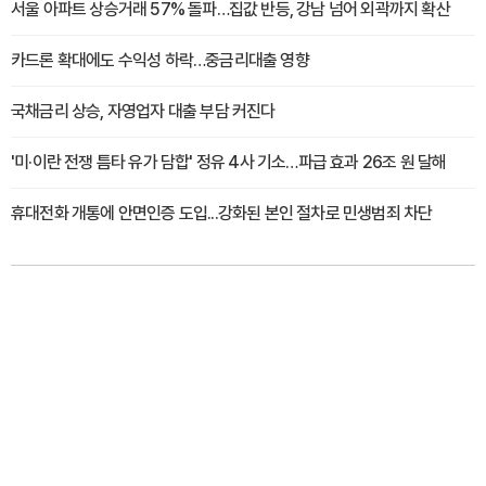
서울 아파트 상승거래 57% 돌파…집값 반등, 강남 넘어 외곽까지 확산
카드론 확대에도 수익성 하락…중금리대출 영향
국채금리 상승, 자영업자 대출 부담 커진다
'미·이란 전쟁 틈타 유가 담합' 정유 4사 기소…파급 효과 26조 원 달해
휴대전화 개통에 안면인증 도입...강화된 본인 절차로 민생범죄 차단