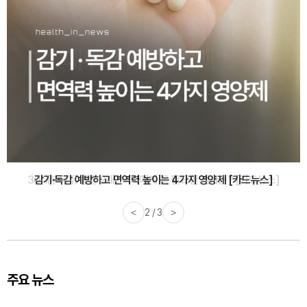
감기·독감 예방하고 면역력 높이는 4가지 영양제 [카드뉴스]
<
3 / 3
>
주요 뉴스