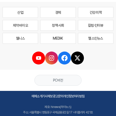
산업
경제
건강·의학
제약·바이오
정책·사회
칼럼·인터뷰
웰니스
MEDI·K
헬스인뉴스
PC버전
매체소개
기사제보
광고문의
개인정보처리방침
제호: hinews(하이뉴스)
주소: 서울특별시 영등포구 국제금융로2길 17 시티플라자 421호