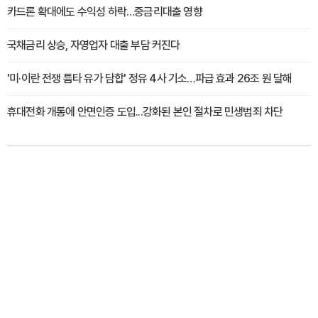
카드론 확대에도 수익성 하락…중금리대출 영향
국채금리 상승, 자영업자 대출 부담 커진다
'미·이란 전쟁 틈타 유가 담합' 정유 4사 기소…파급 효과 26조 원 달해
휴대전화 개통에 안면인증 도입...강화된 본인 절차로 민생범죄 차단