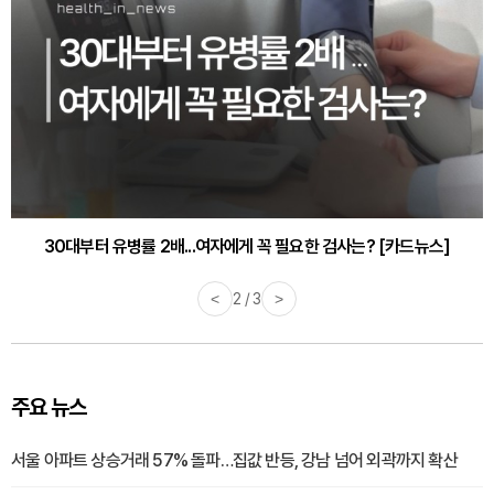
30대부터 유병률 2배...여자에게 꼭 필요한 검사는? [카드뉴스]
감기·독감 예방하고 면역력 높이는 4가지 영양제 [카드뉴스]
<
2 / 3
>
주요 뉴스
서울 아파트 상승거래 57% 돌파…집값 반등, 강남 넘어 외곽까지 확산