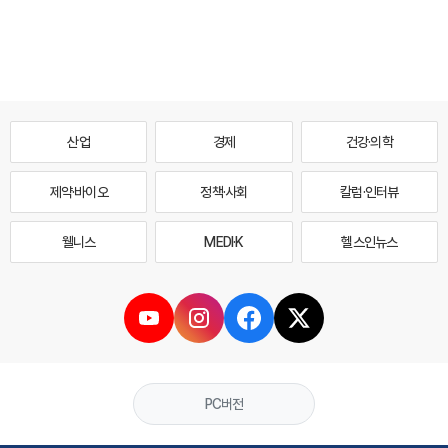
산업
경제
건강·의학
제약·바이오
정책·사회
칼럼·인터뷰
웰니스
MEDI·K
헬스인뉴스
PC버전