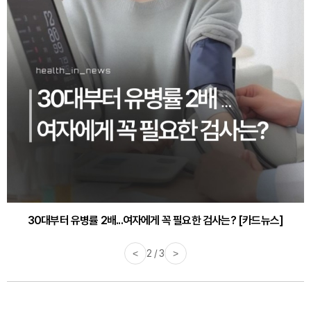
감기·독감 예방하고 면역력 높이는 4가지 영양제 [카드뉴스]
<
3 / 3
>