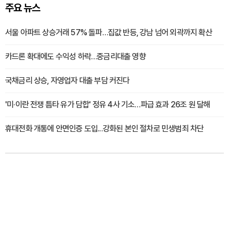
주요 뉴스
서울 아파트 상승거래 57% 돌파…집값 반등, 강남 넘어 외곽까지 확산
카드론 확대에도 수익성 하락…중금리대출 영향
국채금리 상승, 자영업자 대출 부담 커진다
'미·이란 전쟁 틈타 유가 담합' 정유 4사 기소…파급 효과 26조 원 달해
휴대전화 개통에 안면인증 도입...강화된 본인 절차로 민생범죄 차단