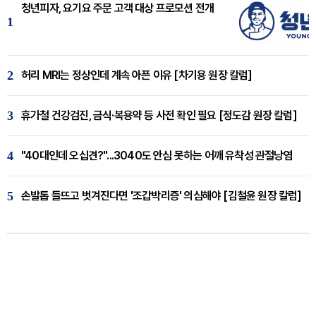
청년피자, 요기요 주문 고객 대상 프로모션 전개
1
2
허리 MRI는 정상인데 계속 아픈 이유 [차기용 원장 칼럼]
3
휴가철 건강검진, 금식·복용약 등 사전 확인 필요 [정도감 원장 칼럼]
4
"40대인데 오십견?"...3040도 안심 못하는 어깨 유착성 관절낭염
5
손발톱 들뜨고 벗겨진다면 '조갑박리증' 의심해야 [김철윤 원장 칼럼]