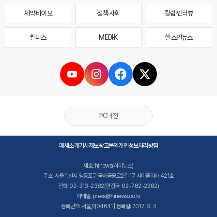
제약·바이오
정책·사회
칼럼·인터뷰
웰니스
MEDI·K
헬스인뉴스
PC버전
매체소개
기사제보
광고문의
개인정보처리방침
제호: hinews(하이뉴스)
주소: 서울특별시 영등포구 국제금융로2길 17 시티플라자 421호
전화: 02-313-2382(편집국: 02-782-2382)
이메일: press@hinews.co.kr
등록번호: 서울,아04641 | 등록일: 2017. 8. 4