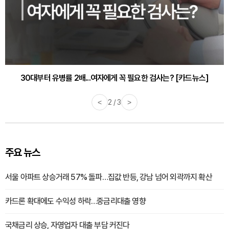
감기·독감 예방하고 면역력 높이는 4가지 영양제 [카드뉴스]
<
3 / 3
>
주요 뉴스
서울 아파트 상승거래 57% 돌파…집값 반등, 강남 넘어 외곽까지 확산
카드론 확대에도 수익성 하락…중금리대출 영향
국채금리 상승, 자영업자 대출 부담 커진다