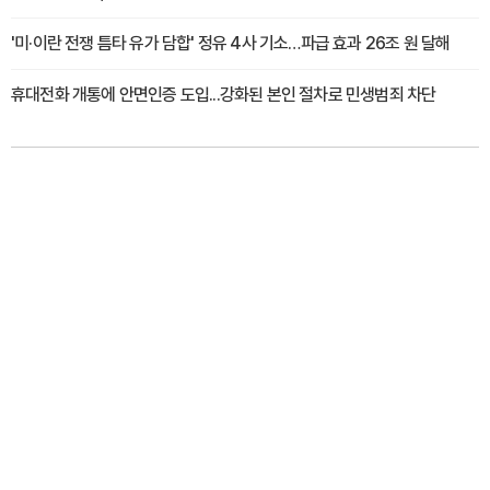
'미·이란 전쟁 틈타 유가 담합' 정유 4사 기소…파급 효과 26조 원 달해
휴대전화 개통에 안면인증 도입...강화된 본인 절차로 민생범죄 차단