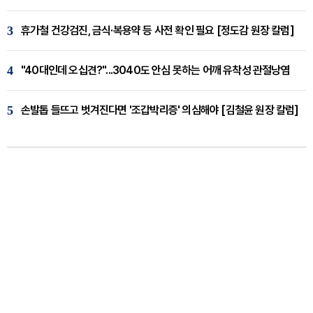
3
휴가철 건강검진, 금식·복용약 등 사전 확인 필요 [정도감 원장 칼럼]
4
"40대인데 오십견?"...3040도 안심 못하는 어깨 유착성 관절낭염
5
손발톱 들뜨고 벗겨진다면 '조갑박리증' 의심해야 [김철윤 원장 칼럼]