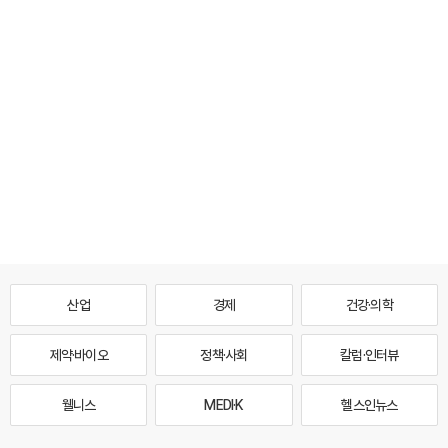
산업
경제
건강·의학
제약·바이오
정책·사회
칼럼·인터뷰
웰니스
MEDI·K
헬스인뉴스