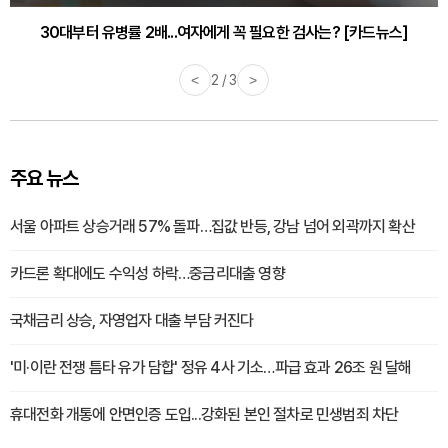
30대부터 유병률 2배...여자에게 꼭 필요한 검사는? [카드뉴스]
<
2 / 3
>
주요 뉴스
서울 아파트 상승거래 57% 돌파…집값 반등, 강남 넘어 외곽까지 확산
카드론 확대에도 수익성 하락…중금리대출 영향
국채금리 상승, 자영업자 대출 부담 커진다
'미·이란 전쟁 틈타 유가 담합' 정유 4사 기소…파급 효과 26조 원 달해
휴대전화 개통에 안면인증 도입...강화된 본인 절차로 민생범죄 차단